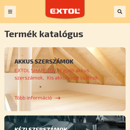
Termék katalógus
AKKUS SZERSZÁMOK
EXTOL SHARE20V
Egyéb akkus
szerszámok
Kis akkus szerszámok
Több információ
KÉZI SZERSZÁMOK