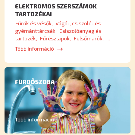
ELEKTROMOS SZERSZÁMOK
TARTOZÉKAI
Fúrók és vésők
Vágó-, csiszoló- és
gyémánttárcsák
Csiszolóanyag és
tartozék
Fűrészlapok
Felsőmarók
...
Több információ
FÜRDŐSZOBA
Több információ