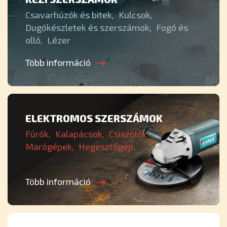
Csavarhúzók és bitek
Kulcsok
Dugókészletek és szerszámok
Fogó és
olló
Lézer
Több információ
ELEKTROMOS SZERSZÁMOK
Fúrók
Kalapácsok
Csiszolók
Marógépek
Hegesztőgép
...
Több információ