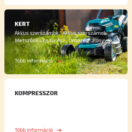
KERT
Akkus szerszámok
Akkus szerszámok
Metszőolló és fűrész
Öntözés
Ponyvák
...
Több információ
KOMPRESSZOR
Több információ