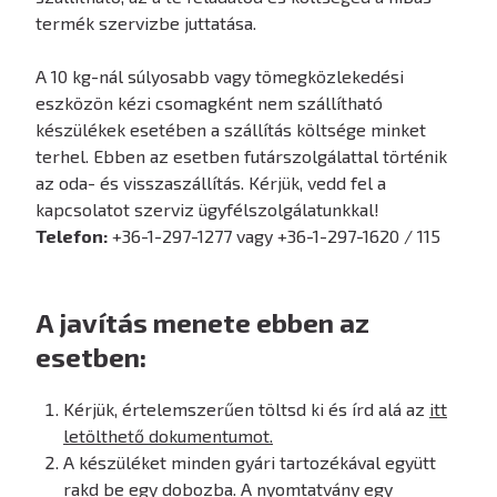
termék szervizbe juttatása.
A 10 kg-nál súlyosabb vagy tömegközlekedési
eszközön kézi csomagként nem szállítható
készülékek esetében a szállítás költsége minket
terhel. Ebben az esetben futárszolgálattal történik
az oda- és visszaszállítás. Kérjük, vedd fel a
kapcsolatot szerviz ügyfélszolgálatunkkal!
Telefon:
+36-1-297-1277 vagy +36-1-297-1620 / 115
A javítás menete ebben az
esetben:
Kérjük, értelemszerűen töltsd ki és írd alá az
itt
letölthető dokumentumot.
A készüléket minden gyári tartozékával együtt
rakd be egy dobozba. A nyomtatvány egy