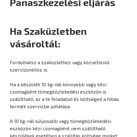
Panaszkezelési eljárás
Ha Szaküzletben
vásároltál:
Fordulhatsz a szaküzlethez vagy közvetlenül
szervizünkhöz is.
Ha a készülék 10 kg-nál könnyebb vagy kézi
csomagként tömegközlekedési eszközön is
szállítható, az a te feladatod és költséged a hibás
termék szervizbe juttatása.
A 10 kg-nál súlyosabb vagy tömegközlekedési
eszközön kézi csomagként nem szállítható
készülékek esetében a szállítás költsége minket