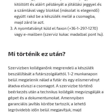
kitöltött és aláírt példányát a jótállási jeggyel és
a számlával vagy blokkal (másolat is elegendő)
együtt rakd be a készülék mellé a csomagba,
majd zárd le azt.
A nyomtatványt küld el faxon (+36-1-297-1270)
vagy e-mailben (szerviz kukac madalbal pont hu).
Mi történik ez után?
Szervizben kolléganőnk megrendeli a készülék
beszállítását a futárszolgálattól. 1-2 munkanapon
belül megjelenik nálad a futár és egy elismervényt
átadva elviszi a csomagot. A szervizbe történő
beérkezés után a technikus kollégák megvizsgálják a
gépet és a dokumentumokat. Amennyiben
garanciális javítás körébe tartozik, a lehető
legrövidebb időn belül megjavítjuk, majd