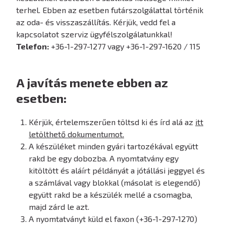
terhel. Ebben az esetben futárszolgálattal történik
az oda- és visszaszállítás. Kérjük, vedd fel a
kapcsolatot szerviz ügyfélszolgálatunkkal!
Telefon:
+36-1-297-1277 vagy +36-1-297-1620 / 115
A javítás menete ebben az
esetben:
Kérjük, értelemszerűen töltsd ki és írd alá az
itt
letölthető dokumentumot.
A készüléket minden gyári tartozékával együtt
rakd be egy dobozba. A nyomtatvány egy
kitöltött és aláírt példányát a jótállási jeggyel és
a számlával vagy blokkal (másolat is elegendő)
együtt rakd be a készülék mellé a csomagba,
majd zárd le azt.
A nyomtatványt küld el faxon (+36-1-297-1270)