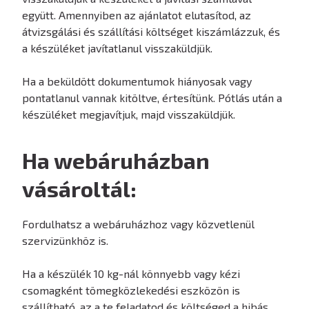
együtt. Amennyiben az ajánlatot elutasítod, az
átvizsgálási és szállítási költséget kiszámlázzuk, és
a készüléket javítatlanul visszaküldjük.
Ha a beküldött dokumentumok hiányosak vagy
pontatlanul vannak kitöltve, értesítünk. Pótlás után a
készüléket megjavítjuk, majd visszaküldjük.
Ha webáruházban
vásároltál:
Fordulhatsz a webáruházhoz vagy közvetlenül
szervizünkhöz is.
Ha a készülék 10 kg-nál könnyebb vagy kézi
csomagként tömegközlekedési eszközön is
szállítható, az a te feladatod és költséged a hibás