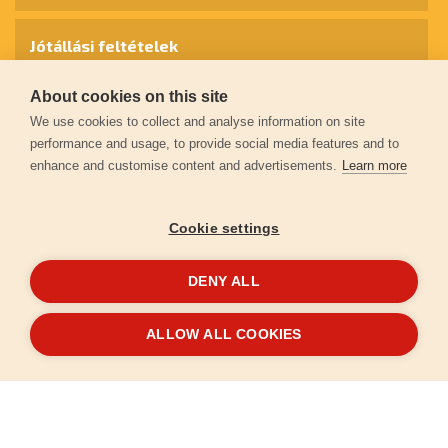
Jótállási feltételek
About cookies on this site
Személyes adatok védelme
We use cookies to collect and analyse information on site
performance and usage, to provide social media features and to
enhance and customise content and advertisements.
Learn more
Kapcsolat
Cookie settings
Garancia regisztráció
DENY ALL
© 2026
extol.hu
- Minden jog fenntartva
ALLOW ALL COOKIES
Létrehozta
FEO