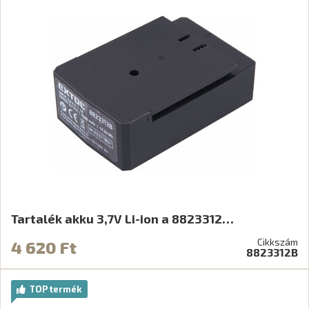
Tartalék akku 3,7V Li-ion a 8823312…
Cikkszám
4 620 Ft
8823312B
TOP termék