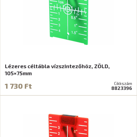
Lézeres céltábla vízszintezőhöz, ZÖLD,
105×75mm
Cikkszám
1 730 Ft
8823396