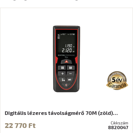
Digitális lézeres távolságmérő 70M (zöld)…
Cikkszám
22 770 Ft
8820047