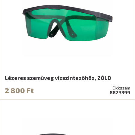
Lézeres szemüveg vízszintezőhöz, ZÖLD
Cikkszám
2 800 Ft
8823399