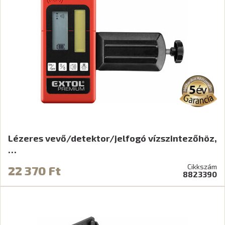
Lézeres vevő/detektor/jelfogó vízszintezőhöz,
…
Cikkszám
22 370 Ft
8823390