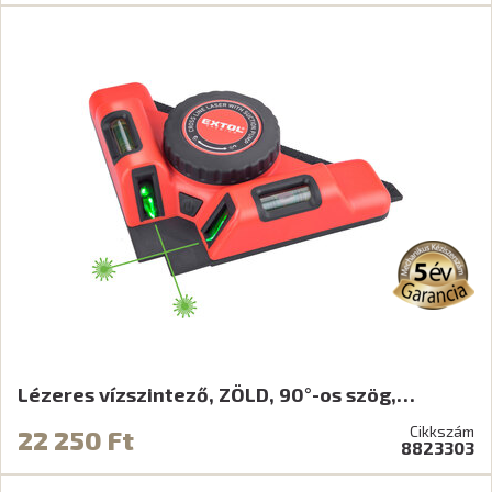
Lézeres vízszintező, ZÖLD, 90°-os szög,…
Cikkszám
22 250 Ft
8823303