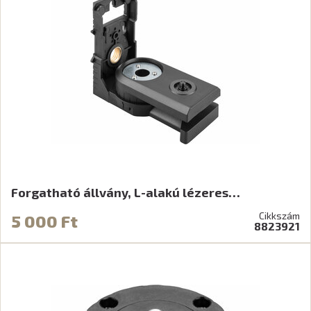
Forgatható állvány, L-alakú lézeres…
Cikkszám
5 000 Ft
8823921