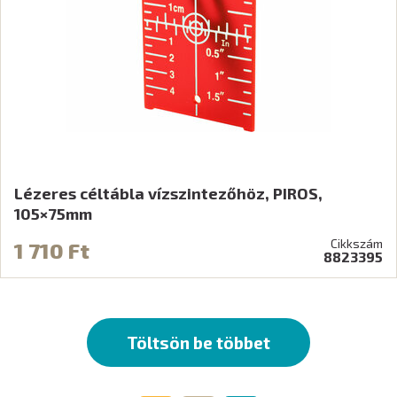
Lézeres céltábla vízszintezőhöz, PIROS,
105×75mm
Cikkszám
1 710 Ft
8823395
Töltsön be többet