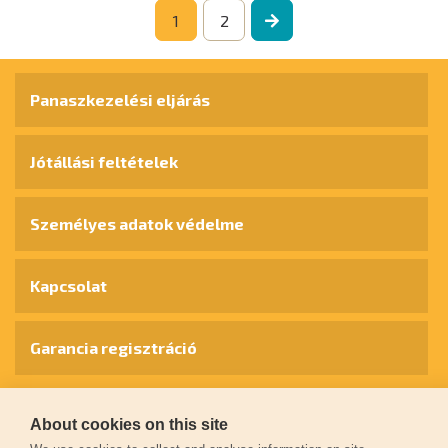
1
2
Panaszkezelési eljárás
Jótállási feltételek
Személyes adatok védelme
Kapcsolat
Garancia regisztráció
© 2026
extol.hu
- Minden jog fenntartva
About cookies on this site