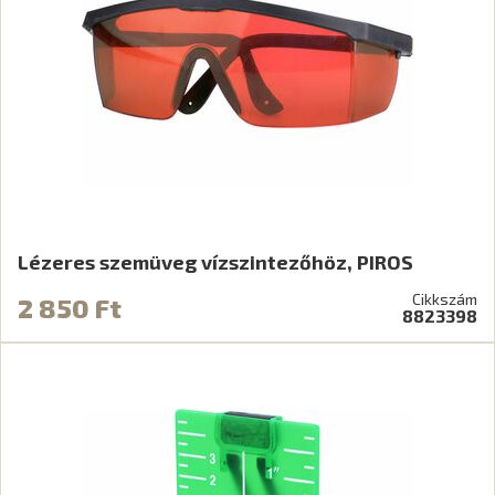
Lézeres szemüveg vízszintezőhöz, PIROS
Cikkszám
2 850 Ft
8823398