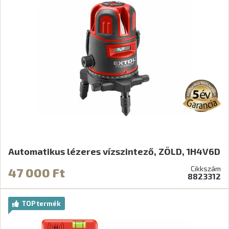
Automatikus lézeres vízszintező, ZÖLD, 1H4V6D
Cikkszám
47 000 Ft
8823312
TOP termék