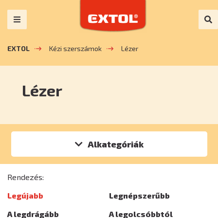
EXTOL
Kézi szerszámok
Lézer
Lézer
Alkategóriák
Rendezés:
Legújabb
Legnépszerűbb
A legdrágább
A legolcsóbbtól