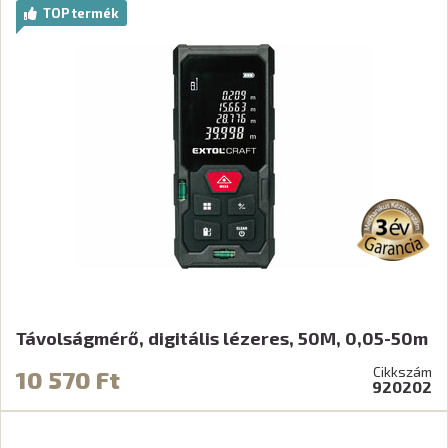
TOP termék
Távolságmérő, digitális lézeres, 50M, 0,05-50m
Cikkszám
10 570 Ft
920202