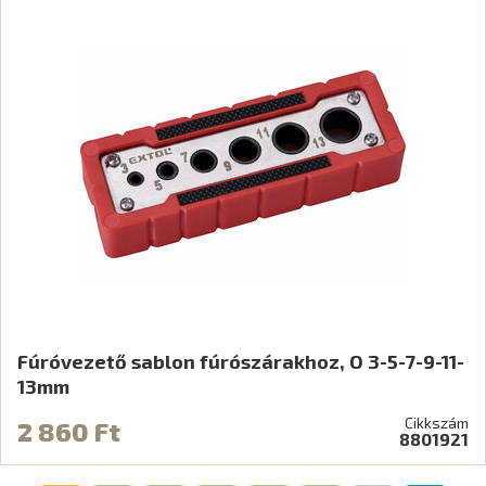
Fúróvezető sablon fúrószárakhoz, O 3-5-7-9-11-
13mm
Cikkszám
2 860 Ft
8801921