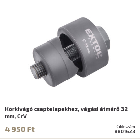
Körkivágó csaptelepekhez, vágási átmérő 32
mm, CrV
Cikkszám
4 950 Ft
8801623