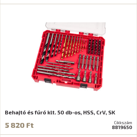
Behajtó és fúró klt. 50 db-os, HSS, CrV, SK
Cikkszám
5 820 Ft
8819650