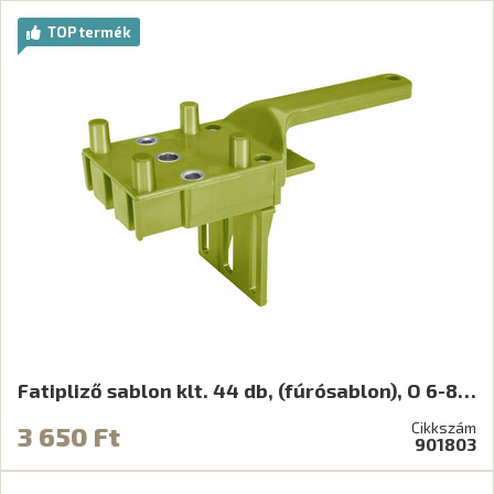
TOP termék
Fatipliző sablon klt. 44 db, (fúrósablon), O 6-8…
Cikkszám
3 650 Ft
901803