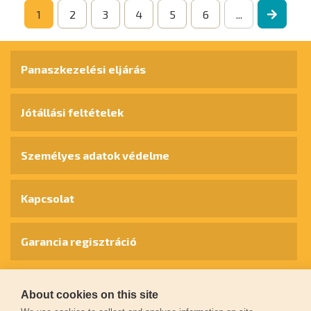
1
2
3
4
5
6
...
Panaszkezelési eljárás
Jótállási feltételek
Személyes adatok védelme
Kapcsolat
Garancia regisztráció
© 2026
extol.hu
- Minden jog fenntartva
About cookies on this site