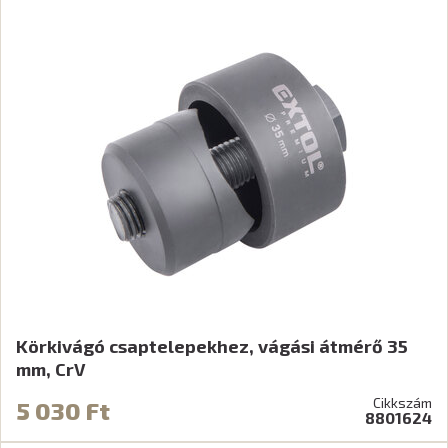
Körkivágó csaptelepekhez, vágási átmérő 35
mm, CrV
Cikkszám
5 030 Ft
8801624