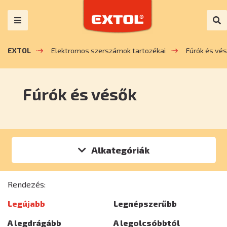
EXTOL
Elektromos szerszámok tartozékai
Fúrók és vé
Fúrók és vésők
Alkategóriák
Rendezés:
Legújabb
Legnépszerűbb
A legdrágább
A legolcsóbbtól