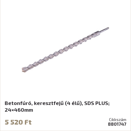
Betonfúró, keresztfejű (4 élű), SDS PLUS;
24×460mm
Cikkszám
5 520 Ft
8801747