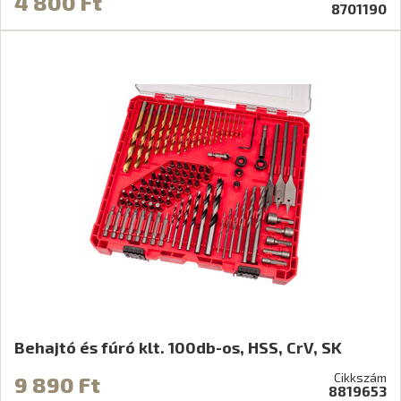
4 800 Ft
8701190
Behajtó és fúró klt. 100db-os, HSS, CrV, SK
Cikkszám
9 890 Ft
8819653