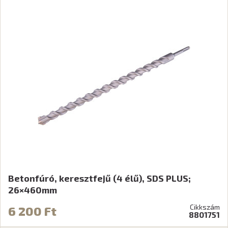
Betonfúró, keresztfejű (4 élű), SDS PLUS;
26×460mm
Cikkszám
6 200 Ft
8801751