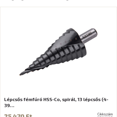
Lépcsős fémfúró HSS-Co, spirál, 13 lépcsős (4-
39…
Cikkszám
25 470 Ft