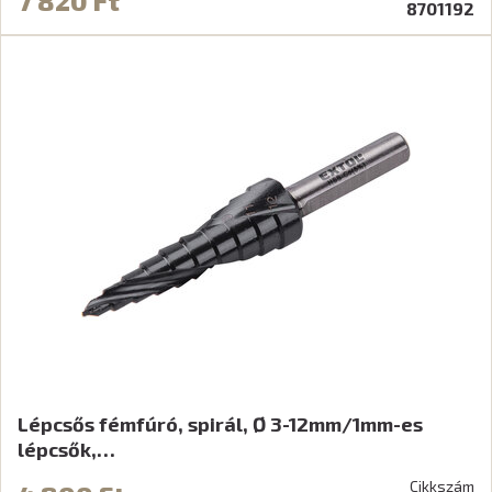
7 820 Ft
8701192
Lépcsős fémfúró, spirál, Ø 3-12mm/1mm-es
lépcsők,…
Cikkszám