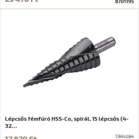
8701195
Lépcsős fémfúró HSS-Co, spirál, 15 lépcsős (4-
32…
Cikkszám
17 970 Ft