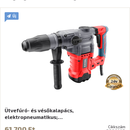
Új
Ütvefúró- és vésőkalapács,
elektropneumatikus;…
Cikkszám
61 700 Ft