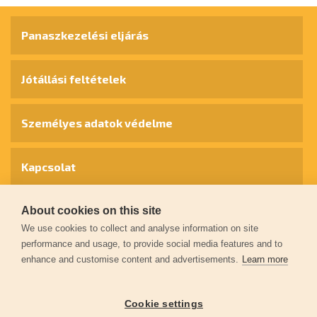
Panaszkezelési eljárás
Jótállási feltételek
Személyes adatok védelme
Kapcsolat
Garancia regisztráció
About cookies on this site
We use cookies to collect and analyse information on site
performance and usage, to provide social media features and to
© 2026
extol.hu
- Minden jog fenntartva
enhance and customise content and advertisements.
Learn more
Létrehozta
FEO
Cookie settings