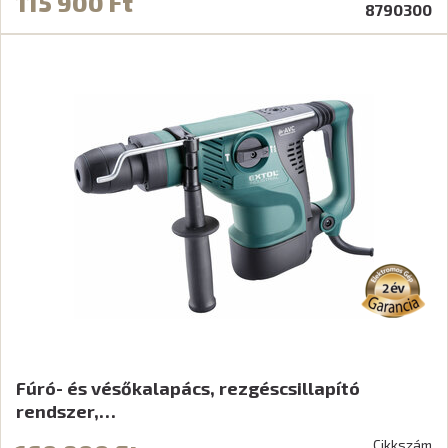
115 900 Ft
8790300
Fúró- és vésőkalapács, rezgéscsillapító
rendszer,…
Cikkszám