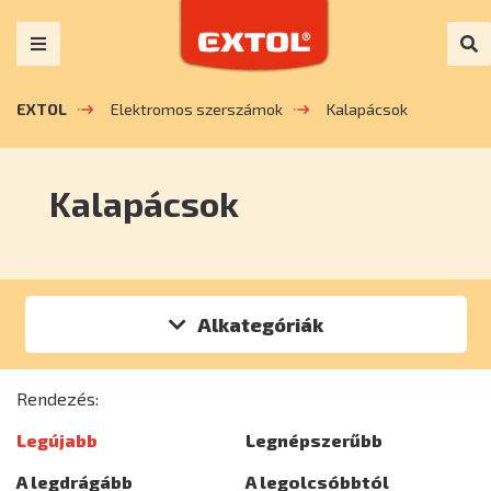
EXTOL
Elektromos szerszámok
Kalapácsok
Kalapácsok
Alkategóriák
Rendezés:
Legújabb
Legnépszerűbb
A legdrágább
A legolcsóbbtól