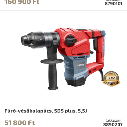
160 900 Ft
8790101
Fúró-vésőkalapács, SDS plus, 5,5J
Cikkszám
51 800 Ft
8890207