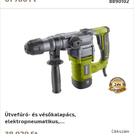
8890102
Ütvefúró- és vésőkalapács,
elektropneumatikus,…
Cikkszám
38 020 Ft