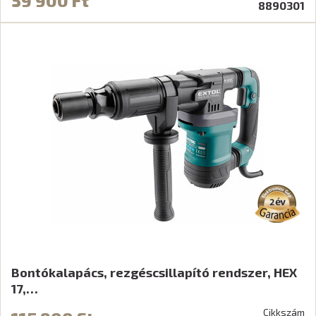
59 900 Ft
8890301
Bontókalapács, rezgéscsillapító rendszer, HEX
17,…
Cikkszám