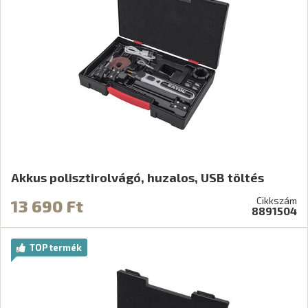
Akkus polisztirolvágó, huzalos, USB töltés
Cikkszám
13 690 Ft
8891504
TOP termék