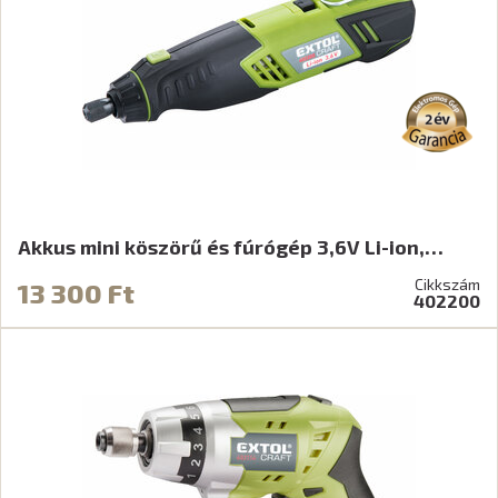
Akkus mini köszörű és fúrógép 3,6V Li-ion,…
Cikkszám
13 300 Ft
402200