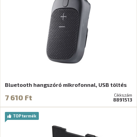
Bluetooth hangszóró mikrofonnal, USB töltés
Cikkszám
7 610 Ft
8891513
TOP termék