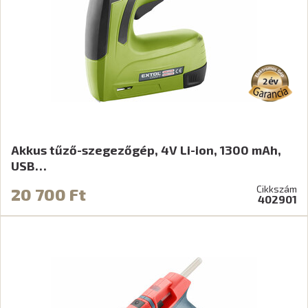
Akkus tűző-szegezőgép, 4V Li-ion, 1300 mAh,
USB…
Cikkszám
20 700 Ft
402901