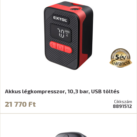
Akkus légkompresszor, 10,3 bar, USB töltés
Cikkszám
21 770 Ft
8891512