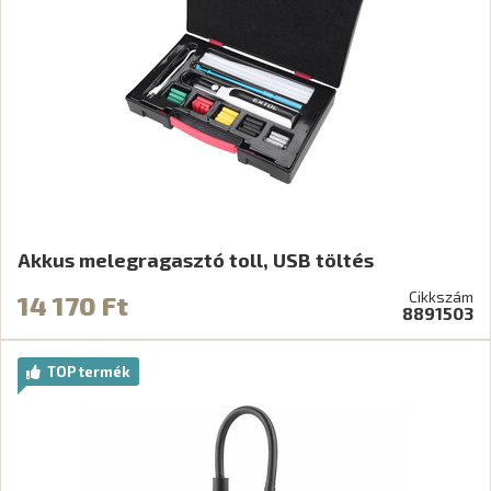
Akkus melegragasztó toll, USB töltés
Cikkszám
14 170 Ft
8891503
TOP termék