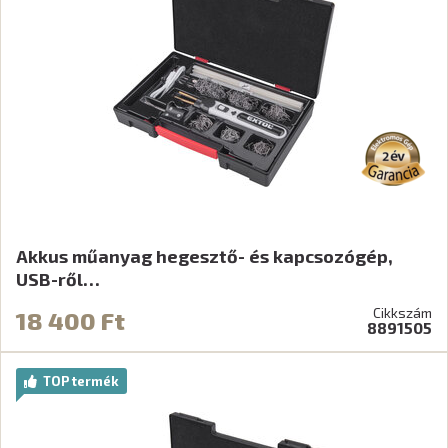
Akkus műanyag hegesztő- és kapcsozógép,
USB-ről…
Cikkszám
18 400 Ft
8891505
TOP termék