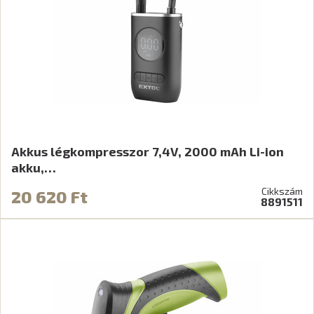
Akkus légkompresszor 7,4V, 2000 mAh Li-ion
akku,…
Cikkszám
20 620 Ft
8891511