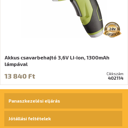
Akkus csavarbehajtó 3,6V Li-ion, 1300mAh
lámpával
Cikkszám
13 840 Ft
402114
Panaszkezelési eljárás
Jótállási feltételek