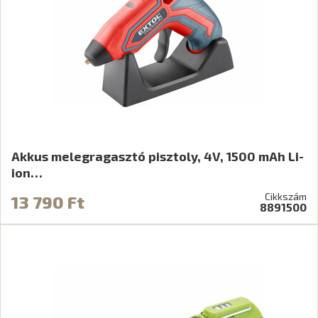
Akkus melegragasztó pisztoly, 4V, 1500 mAh Li-
ion…
Cikkszám
13 790 Ft
8891500