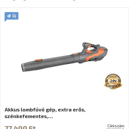
Új
Akkus lombfúvó gép, extra erős,
szénkefementes,…
Cikkszám
77 400 Ft