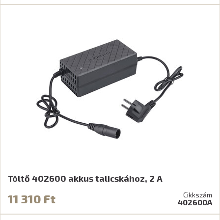
Töltő 402600 akkus talicskához, 2 A
Cikkszám
11 310 Ft
402600A