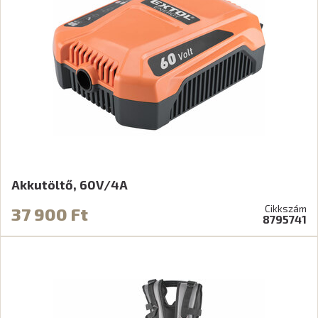
Akkutöltő, 60V/4A
Cikkszám
37 900 Ft
8795741