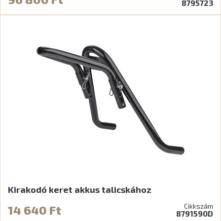
8795723
Kirakodó keret akkus talicskához
Cikkszám
14 640 Ft
8791590D