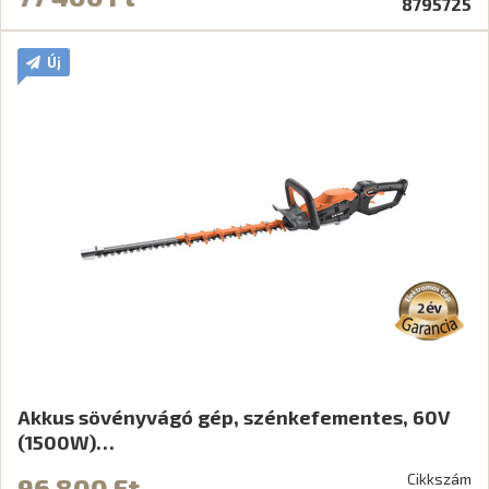
8795725
Új
Akkus sövényvágó gép, szénkefementes, 60V
(1500W)…
Cikkszám
96 800 Ft