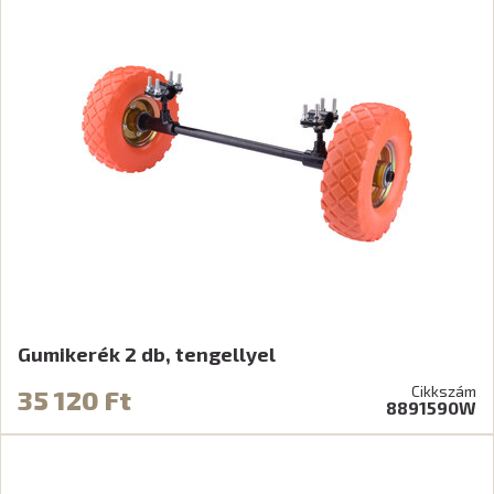
Gumikerék 2 db, tengellyel
Cikkszám
35 120 Ft
8891590W