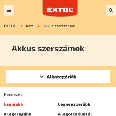
EXTOL
Kert
Akkus szerszámok
Akkus szerszámok
Alkategóriák
Rendezés:
Legújabb
Legnépszerűbb
A legdrágább
A legolcsóbbtól