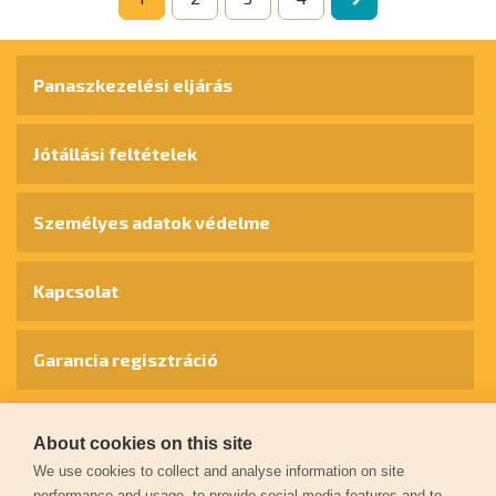
Panaszkezelési eljárás
Jótállási feltételek
Személyes adatok védelme
Kapcsolat
Garancia regisztráció
© 2026
extol.hu
- Minden jog fenntartva
About cookies on this site
We use cookies to collect and analyse information on site
Létrehozta
FEO
performance and usage, to provide social media features and to