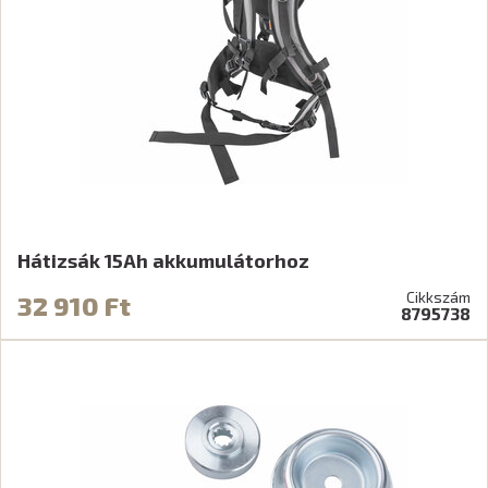
Hátizsák 15Ah akkumulátorhoz
Cikkszám
32 910 Ft
8795738