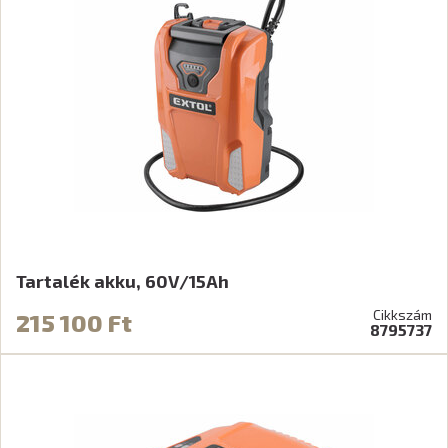
Tartalék akku, 60V/15Ah
Cikkszám
215 100 Ft
8795737