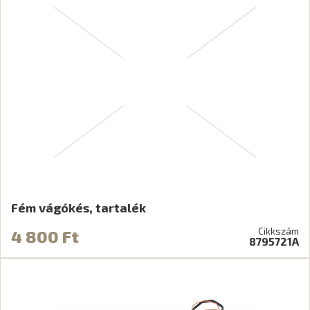
Fém vágókés, tartalék
Cikkszám
4 800 Ft
8795721A