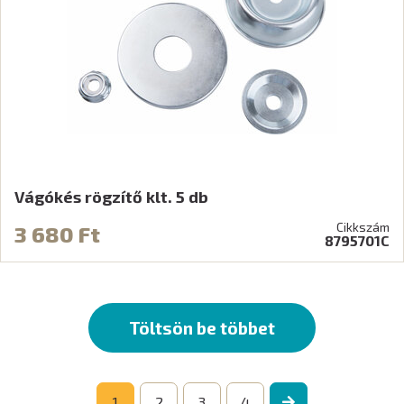
Vágókés rögzítő klt. 5 db
Cikkszám
3 680 Ft
8795701C
Töltsön be többet
1
2
3
4