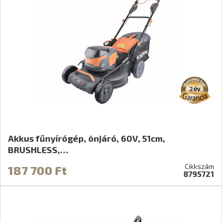
Akkus fűnyírógép, önjáró, 60V, 51cm,
BRUSHLESS,…
Cikkszám
187 700 Ft
8795721