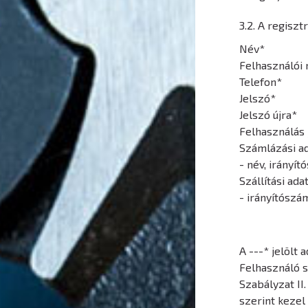
3.2. A regisz
Név*
Felhasználói 
Telefon*
Jelszó*
Jelszó újra*
Felhasználás 
Számlázási a
- név, irányí
Szállítási ada
- irányítószá
A ---* jelölt 
Felhasználó s
Szabályzat II
szerint kezel 