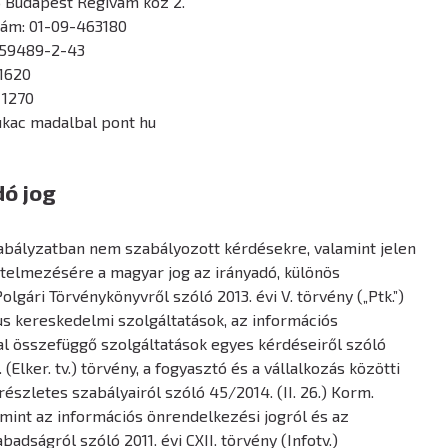
3 Budapest Régivám köz 2.
ám: 01-09-463180
859489-2-43
 1620
 1270
kukac madalbal pont hu
dó jog
Szabályzatban nem szabályozott kérdésekre, valamint jelen
telmezésére a magyar jog az irányadó, különös
Polgári Törvénykönyvről szóló 2013. évi V. törvény („Ptk.”)
us kereskedelmi szolgáltatások, az információs
l összefüggő szolgáltatások egyes kérdéseiről szóló
. (Elker. tv.) törvény, a fogyasztó és a vállalkozás közötti
észletes szabályairól szóló 45/2014. (II. 26.) Korm.
amint az információs önrendelkezési jogról és az
adságról szóló 2011. évi CXII. törvény (Infotv.)