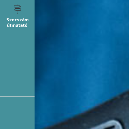
Szerszám
útmutató