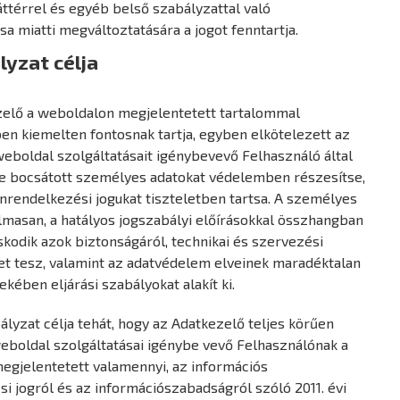
áttérrel és egyéb belső szabályzattal való
a miatti megváltoztatására a jogot fenntartja.
lyzat célja
ezelő a weboldalon megjelentetett tartalommal
n kiemelten fontosnak tartja, egyben elkötelezett az
 weboldal szolgáltatásait igénybevevő Felhasználó által
e bocsátott személyes adatokat védelemben részesítse,
nrendelkezési jogukat tiszteletben tartsa. A személyes
lmasan, a hatályos jogszabályi előírásokkal összhangban
skodik azok biztonságáról, technikai és szervezési
t tesz, valamint az adatvédelem elveinek maradéktalan
kében eljárási szabályokat alakít ki.
bályzat célja tehát, hogy az Adatkezelő teljes körűen
weboldal szolgáltatásai igénybe vevő Felhasználónak a
gjelentetett valamennyi, az információs
i jogról és az információszabadságról szóló 2011. évi