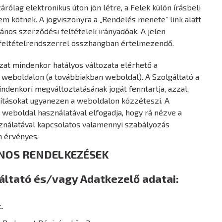
árólag elektronikus úton jön létre, a Felek külön írásbeli
m kötnek. A jogviszonyra a „Rendelés menete” link alatt
lános szerződési feltételek irányadóak. A jelen
 feltételrendszerrel összhangban értelmezendő.
zat mindenkor hatályos változata elérhető a
weboldalon (a továbbiakban weboldal). A Szolgáltató a
ndenkori megváltoztatásának jogát fenntartja, azzal,
ításokat ugyanezen a weboldalon közzéteszi. A
 weboldal használatával elfogadja, hogy rá nézve a
ználatával kapcsolatos valamennyi szabályozás
n érvényes.
ÁNOS RENDELKEZÉSEK
gáltató és/vagy Adatkezelő adatai:
.