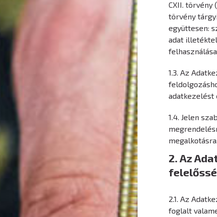
CXII. törvény 
törvény tárgyi
együttesen: s
adat illetékt
felhasználása
1.3. Az Adatk
feldolgozásh
adatkezelést 
1.4. Jelen sza
megrendelésr
megalkotásra
2. Az Ada
felelőssé
2.1. Az Adatk
foglalt vala