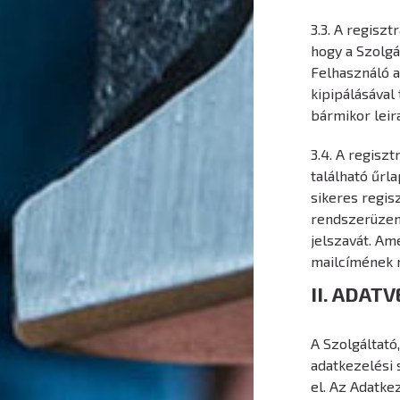
3.3. A regiszt
hogy a Szolgá
Felhasználó a
kipipálásával
bármikor leir
3.4. A regisz
található űrla
sikeres regis
rendszerüzene
jelszavát. Ame
mailcímének m
II. ADAT
A Szolgáltató
adatkezelési 
el. Az Adatk