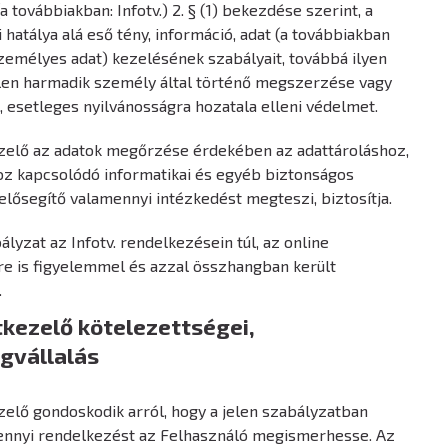
(a továbbiakban: Infotv.) 2. § (1) bekezdése szerint, a
 hatálya alá eső tény, információ, adat (a továbbiakban
zemélyes adat) kezelésének szabályait, továbbá ilyen
elen harmadik személy által történő megszerzése vagy
, esetleges nyilvánosságra hozatala elleni védelmet.
ezelő az adatok megőrzése érdekében az adattároláshoz,
oz kapcsolódó informatikai és egyéb biztonságos
elősegítő valamennyi intézkedést megteszi, biztosítja.
bályzat az Infotv. rendelkezésein túl, az online
e is figyelemmel és azzal összhangban került
.
tkezelő kötelezettségei,
gvállalás
ezelő gondoskodik arról, hogy a jelen szabályzatban
mennyi rendelkezést az Felhasználó megismerhesse. Az