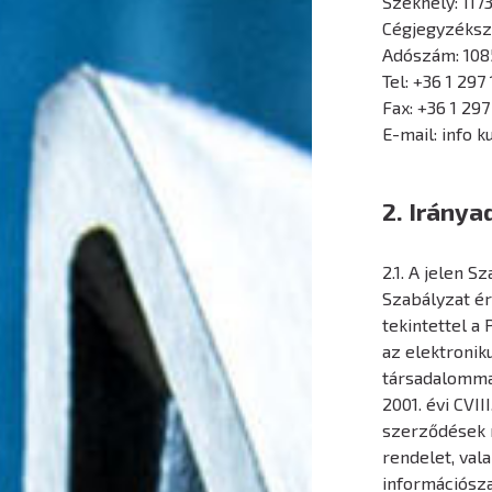
Székhely: 117
Cégjegyzéksz
Adószám: 10
Tel: +36 1 297
Fax: +36 1 297
E-mail: info 
2. Iránya
2.1. A jelen 
Szabályzat ér
tekintettel a 
az elektronik
társadalomma
2001. évi CVIII
szerződések r
rendelet, val
információszab