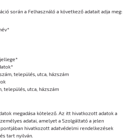
tráció során a Felhasználó a következő adatait adja meg:
név*
jellege*
datok*
tószám, település, utca, házszám
tok
m, település, utca, házszám
adatok megadása kötelező. Az itt hivatkozott adatok a
zemélyes adatai, amelyet a Szolgáltató a jelen
. pontjában hivatkozott adatvédelmi rendelkezések
és tart nyilván.