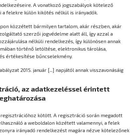
ndelkezéseire. A vonatkozó jogszabályok kötelező
a felekre külön kikötés nélkül is irányadók.
pon közzétett bármilyen tartalom, akár részben, akár
olgáltató szerzői jogvédelme alatt áll, így azzal a
ozzájárulása nélküli rendelkezés, így különösen annak
mában történő letöltése, elektronikus tárolása,
 és értékesítése bűncselekmény.
zabályzat 2015. január [...] napjától annak visszavonásáig
tráció, az adatkezeléssel érintett
eghatározása
s regisztrációhoz kötött. A regisztráció során megadott
elhasználó a weboldalon közétett valamennyi, a felek
szonyra irányadó rendelkezést magára nézve kötelezőnek