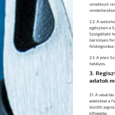
vonatkozó re
rendelkezései 
2.2. A websho
egészben a Sz
Szolgáltató h
bármilyen for
feldolgozása
2.3. A jelen S
hatályos.
3. Regisz
adatok m
3.1. A vásárlá
adatokkal a F
közötti jogvi
elfogadja.