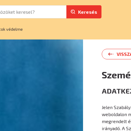
Keresés
tok védelme
VISSZ
Szemé
ADATKEZ
Jelen Szabály
weboldalon m
megrendelt é
irányadó. A S