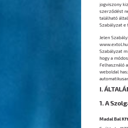
jogviszony kiz
szerződést ne
található álta
Szabályzat e
Jelen Szabály
www.extol.hu 
Szabályzat mi
hogy a módos
Felhasználó a
weboldal has
automatikusa
I. ÁLTAL
1. A Szol
Madal Bal Kft