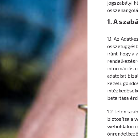
jogszabályi h
összehangolás
1. A szabá
1.1. Az Adatk
összefüggésbe
iránt, hogy a
rendelkezésr
információs ö
adatokat biza
kezeli, gondo
intézkedéseke
betartása érde
1.2. Jelen sza
biztosítsa a 
weboldalon me
önrendelkezés