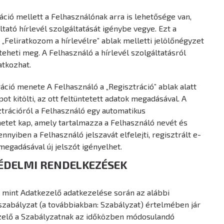
ráció mellett a Felhasználónak arra is lehetősége van,
ltató hírlevél szolgáltatását igénybe vegye. Ezt a
 „Feliratkozom a hírlevélre” ablak melletti jelölőnégyzet
 teheti meg. A Felhasználó a hírlevél szolgáltatásról
atkozhat.
tráció menete A Felhasználó a „Regisztráció” ablak alatt
pot kitölti, az ott feltüntetett adatok megadásával. A
ztrációról a Felhasználó egy automatikus
tet kap, amely tartalmazza a Felhasználó nevét és
nnyiben a Felhasználó jelszavát elfelejti, regisztrált e-
egadásával új jelszót igényelhet.
VÉDELMI RENDELKEZÉSEK
, mint Adatkezelő adatkezelése során az alábbi
szabályzat (a továbbiakban: Szabályzat) értelmében jár
ezelő a Szabályzatnak az időközben módosulandó