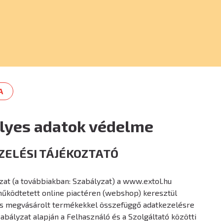
A
lyes adatok védelme
ELÉSI TÁJÉKOZTATÓ
zat (a továbbiakban: Szabályzat) a www.extol.hu
űködtetett online piactéren (webshop) keresztül
s megvásárolt termékekkel összefüggő adatkezelésre
zabályzat alapján a Felhasználó és a Szolgáltató közötti