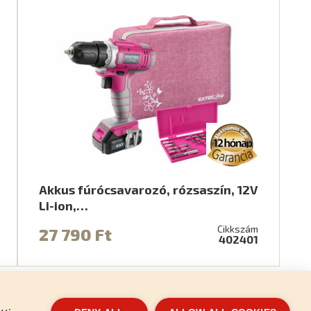
Akkus fúrócsavarozó, rózsaszín, 12V
Li-ion,…
Cikkszám
27 790 Ft
402401
es adatok védelme
Kapcsolat