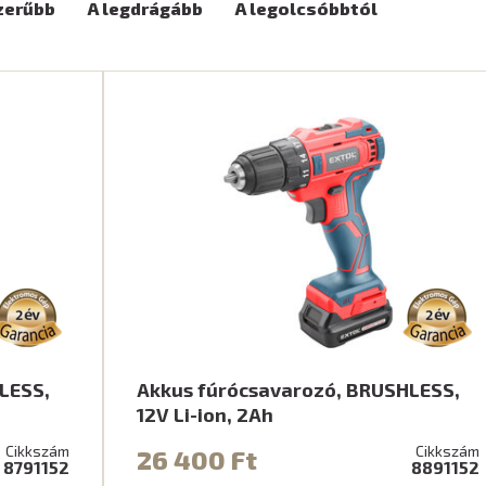
zerűbb
A legdrágább
A legolcsóbbtól
LESS,
Akkus fúrócsavarozó, BRUSHLESS,
12V Li-ion, 2Ah
Cikkszám
Cikkszám
26 400 Ft
8791152
8891152