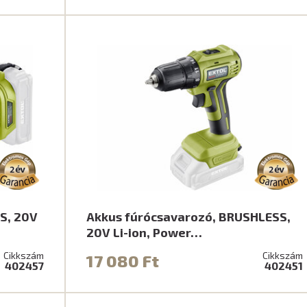
S, 20V
Akkus fúrócsavarozó, BRUSHLESS,
20V Li-ion, Power…
Cikkszám
Cikkszám
17 080 Ft
402457
402451