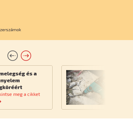
szerszámok
melegség és a
F
ényelem
b
gköréért
kintse meg a cikket
Te