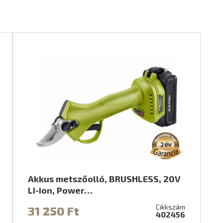
Akkus metszőolló, BRUSHLESS, 20V
Li-ion, Power…
Cikkszám
31 250 Ft
402456