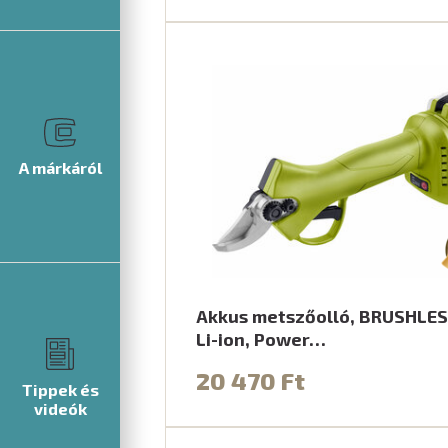
A márkáról
Akkus metszőolló, BRUSHLES
Li-ion, Power…
20 470 Ft
Tippek és
videók