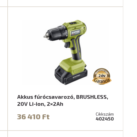
Akkus fúrócsavarozó, BRUSHLESS,
20V Li-ion, 2×2Ah
Cikkszám
36 410 Ft
402450