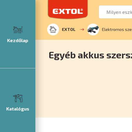
EXTOL
Elektromos sz
Kezdőlap
Egyéb akkus szer
Katalógus