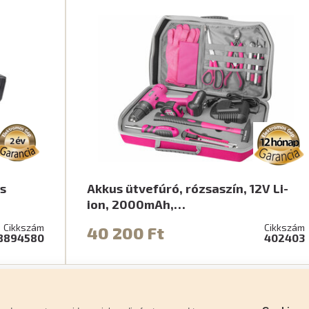
s
Akkus ütvefúró, rózsaszín, 12V Li-
ion, 2000mAh,…
Cikkszám
Cikkszám
40 200 Ft
8894580
402403
Panaszkezelési eljárás
Jótállási feltételek
Személy