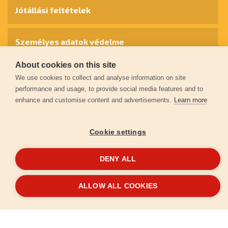
Jótállási feltételek
Személyes adatok védelme
About cookies on this site
Kapcsolat
We use cookies to collect and analyse information on site
performance and usage, to provide social media features and to
enhance and customise content and advertisements.
Learn more
Garancia regisztráció
Cookie settings
© 2026
extol.hu
- Minden jog fenntartva
DENY ALL
Létrehozta
FEO
ALLOW ALL COOKIES