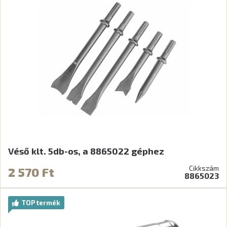
Véső klt. 5db-os, a 8865022 géphez
Cikkszám
2 570 Ft
8865023
TOP termék