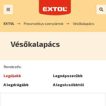
EXTOL
Pneumatikus szerszámok
Vésőkalapács
Vésőkalapács
Rendezés:
Legújabb
Legnépszerűbb
A legdrágább
A legolcsóbbtól