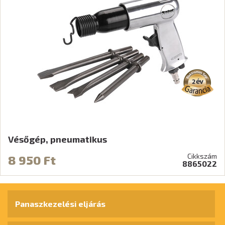
Vésőgép, pneumatikus
Cikkszám
8 950 Ft
8865022
Panaszkezelési eljárás