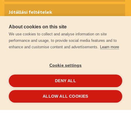
Jótállási feltételek
About cookies on this site
Személyes adatok védelme
We use cookies to collect and analyse information on site
performance and usage, to provide social media features and to
enhance and customise content and advertisements.
Learn more
Kapcsolat
Cookie settings
Garancia regisztráció
DENY ALL
© 2026
extol.hu
- Minden jog fenntartva
ALLOW ALL COOKIES
Létrehozta
FEO