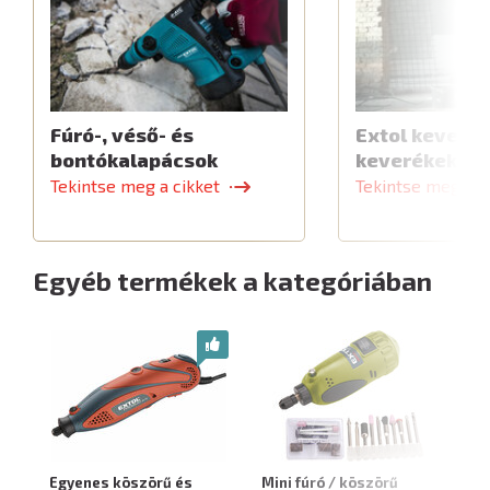
Fúró-, véső- és
Extol keverők
bontókalapácsok
keverékekhe
Tekintse meg a cikket
Tekintse meg a c
Egyéb termékek a kategóriában
Egyenes köszörű és
Mini fúró / köszörű
Mi