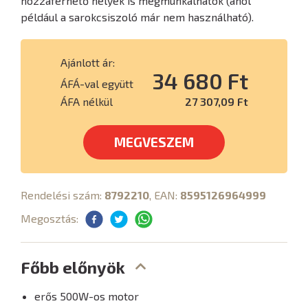
hozzáférhető helyek is megmunkálhatók (ahol
például a sarokcsiszoló már nem használható).
Ajánlott ár:
34 680 Ft
ÁFÁ-val együtt
ÁFA nélkül
27 307,09 Ft
MEGVESZEM
Rendelési szám:
8792210
, EAN:
8595126964999
Megosztás:
Főbb előnyök
erős 500W-os motor