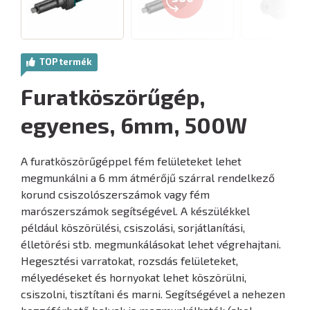
TOP termék
Furatköszörűgép,
egyenes, 6mm, 500W
A furatköszörűgéppel fém felületeket lehet
megmunkálni a 6 mm átmérőjű szárral rendelkező
korund csiszolószerszámok vagy fém
marószerszámok segítségével. A készülékkel
például köszörülési, csiszolási, sorjátlanítási,
élletörési stb. megmunkálásokat lehet végrehajtani.
Hegesztési varratokat, rozsdás felületeket,
mélyedéseket és hornyokat lehet köszörülni,
csiszolni, tisztítani és marni. Segítségével a nehezen