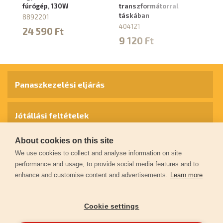
fúrógép, 130W
transzformátorral
tr
táskában
8892201
40
404121
24 590 Ft
6
9 120 Ft
Panaszkezelési eljárás
Jótállási feltételek
About cookies on this site
Személyes adatok védelme
We use cookies to collect and analyse information on site
performance and usage, to provide social media features and to
enhance and customise content and advertisements.
Learn more
Kapcsolat
Cookie settings
Garancia regisztráció