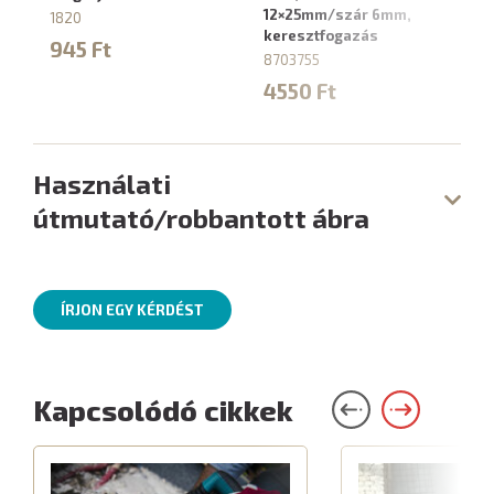
12×25mm/szár 6mm,
sz
1820
keresztfogazás
87
945 Ft
8703755
3
4550 Ft
Használati
útmutató/robbantott ábra
ÍRJON EGY KÉRDÉST
Kapcsolódó cikkek