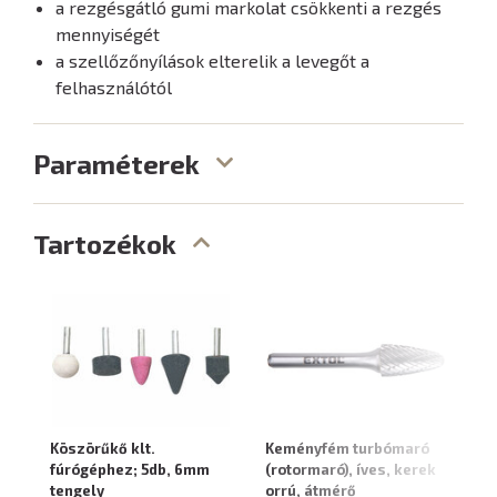
a rezgésgátló gumi markolat csökkenti a rezgés
mennyiségét
a szellőzőnyílások elterelik a levegőt a
felhasználótól
Paraméterek
Tartozékok
Köszörűkő klt.
Keményfém turbómaró
K
fúrógéphez; 5db, 6mm
(rotormaró), íves, kerek
(r
tengely
orrú, átmérő
1