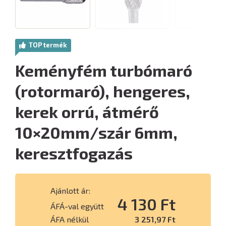
TOP termék
Keményfém turbómaró
(rotormaró), hengeres,
kerek orrú, átmérő
10×20mm/szár 6mm,
keresztfogazás
Ajánlott ár:
4 130 Ft
ÁFÁ-val együtt
ÁFA nélkül
3 251,97 Ft