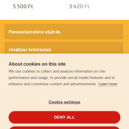
87
5 500 Ft
3 420 Ft
3
Panaszkezelési eljárás
Jótállási feltételek
About cookies on this site
Személyes adatok védelme
We use cookies to collect and analyse information on site
performance and usage, to provide social media features and to
enhance and customise content and advertisements.
Learn more
Kapcsolat
Cookie settings
Garancia regisztráció
DENY ALL
© 2026
extol.hu
- Minden jog fenntartva