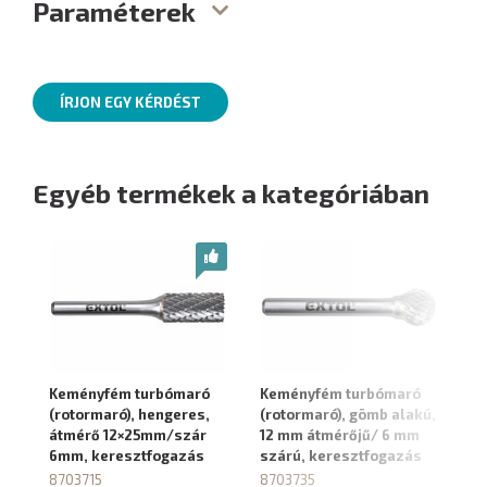
Paraméterek
ÍRJON EGY KÉRDÉST
Egyéb termékek a kategóriában
Keményfém turbómaró
Keményfém turbómaró
K
(rotormaró), hengeres,
(rotormaró), gömb alakú,
(r
átmérő 12×25mm/szár
12 mm átmérőjű/ 6 mm
or
6mm, keresztfogazás
szárú, keresztfogazás
1
ke
8703715
8703735