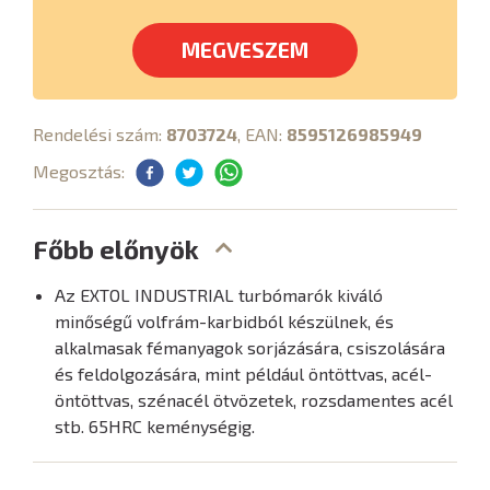
MEGVESZEM
Rendelési szám:
8703724
, EAN:
8595126985949
Megosztás:
Főbb előnyök
Az EXTOL INDUSTRIAL turbómarók kiváló
minőségű volfrám-karbidból készülnek, és
alkalmasak fémanyagok sorjázására, csiszolására
és feldolgozására, mint például öntöttvas, acél-
öntöttvas, szénacél ötvözetek, rozsdamentes acél
stb. 65HRC keménységig.