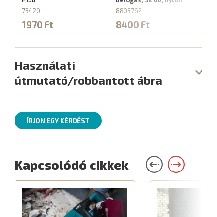
P150
befogás, 52 db, nylon
88
73420
8803762
4
1970 Ft
8400 Ft
Használati
útmutató/robbantott ábra
ÍRJON EGY KÉRDÉST
Kapcsolódó cikkek