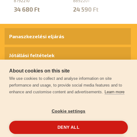
8792210
8892201
40
34 680 Ft
24 590 Ft
9
Panaszkezelési eljárás
Jótállási feltételek
About cookies on this site
Személyes adatok védelme
We use cookies to collect and analyse information on site
performance and usage, to provide social media features and to
enhance and customise content and advertisements.
Learn more
Kapcsolat
Cookie settings
Garancia regisztráció
DENY ALL
© 2026
extol.hu
- Minden jog fenntartva