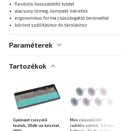
flexibilis hosszabbító toldat
alacsony tömeg, kompakt méretek
ergonomikus forma csúszásgátló bevonattal
bőrönd szállításhoz és tároláshoz
Paraméterek
Tartozékok
Gyémánt csiszoló
Mini csiszoló klt.
Mi
testek, 30db-os készlet,
radiális sörték, 3,0 mm
be