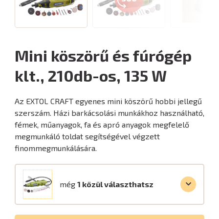
Mini köszörű és fúrógép
klt., 210db-os, 135 W
Az EXTOL CRAFT egyenes mini köszörű hobbi jellegű
szerszám. Házi barkácsolási munkákhoz használható,
fémek, műanyagok, fa és apró anyagok megfelelő
megmunkáló toldat segítségével végzett
finommegmunkálására.
még
1 közül választhatsz