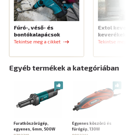
Fúró-, véső- és
Extol keverők
bontókalapácsok
keverékekhe
Tekintse meg a cikket
Tekintse meg a c
Egyéb termékek a kategóriában
Furatköszörűgép,
Egyenes köszörű és
Mi
egyenes, 6mm, 500W
fúrógép, 130W
tr
t