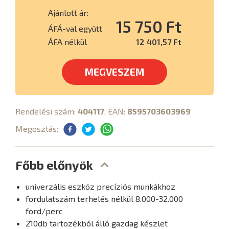
Ajánlott ár:
15 750 Ft
ÁFÁ-val együtt
ÁFA nélkül
12 401,57 Ft
MEGVESZEM
Rendelési szám:
404117
, EAN:
8595703603969
Megosztás:
Főbb előnyök
univerzális eszköz precíziós munkákhoz
fordulatszám terhelés nélkül 8.000-32.000
ford/perc
210db tartozékból álló gazdag készlet