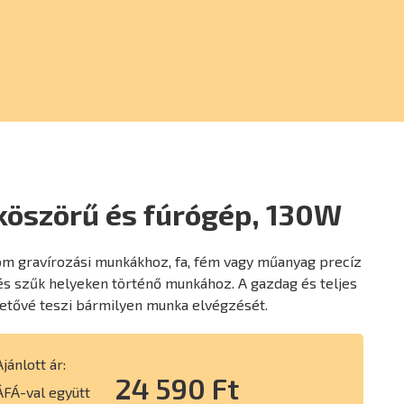
köszörű és fúrógép, 130W
om gravírozási munkákhoz, fa, fém vagy műanyag precíz
 szűk helyeken történő munkához. A gazdag és teljes
hetővé teszi bármilyen munka elvégzését.
Ajánlott ár:
24 590 Ft
ÁFÁ-val együtt