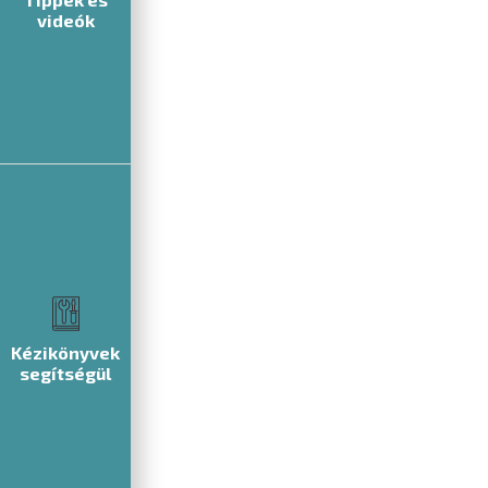
videók
Kézikönyvek
segítségül