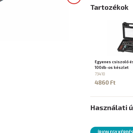
Tartozékok
Egyenes csiszoló é
100db-os készlet
73410
4860 Ft
Használati 
ÍRJON EGY KÉRDÉ