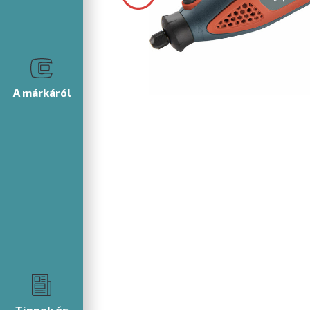
A márkáról
Tippek és