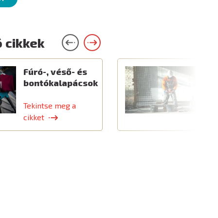
 cikkek
Fúró-, véső- és
E
bontókalapácsok
é
k
Tekintse meg a
T
cikket
c