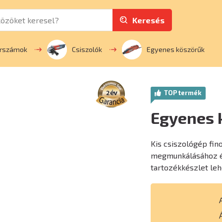
Keresés
erszámok
Csiszolók
Egyenes köszörűk
TOP termék
Egyenes 
Kis csiszológép fin
megmunkálásához és
tartozékkészlet le