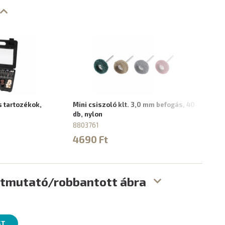
s tartozékok,
Mini csiszoló klt. 3,0 mm befogás, 40
Mini
db, nylon
klt.
8803761
9037
4690 Ft
762
útmutató/robbantott ábra
ST