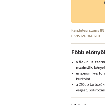
Rendelési szám:
88
8595126966610
Főbb előnyö
a flexibilis szá
maximális kénye
ergonómikus form
burkolat
a 210db tartozék
vágást, polírozás