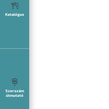
Katalógus
Szerszám
útmutató