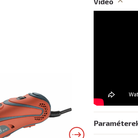
Videó
Paramétere