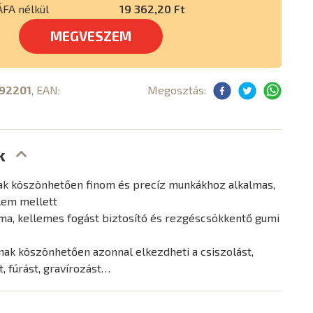
ÁFA nélkül
19 362,20 Ft
MEGVESZEM
92201
, EAN:
Megosztás:
k
rnak köszönhetően finom és precíz munkákhoz alkalmas,
lem mellett
a, kellemes fogást biztosító és rezgéscsökkentő gumi
nak köszönhetően azonnal elkezdheti a csiszolást,
t, fúrást, gravírozást…