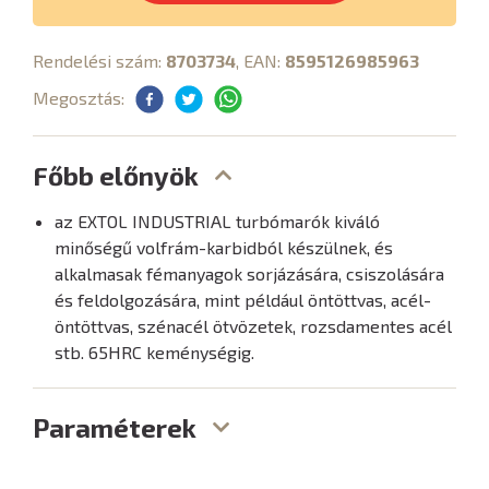
Rendelési szám:
8703734
, EAN:
8595126985963
Megosztás:
Főbb előnyök
az EXTOL INDUSTRIAL turbómarók kiváló
minőségű volfrám-karbidból készülnek, és
alkalmasak fémanyagok sorjázására, csiszolására
és feldolgozására, mint például öntöttvas, acél-
öntöttvas, szénacél ötvözetek, rozsdamentes acél
stb. 65HRC keménységig.
Paraméterek