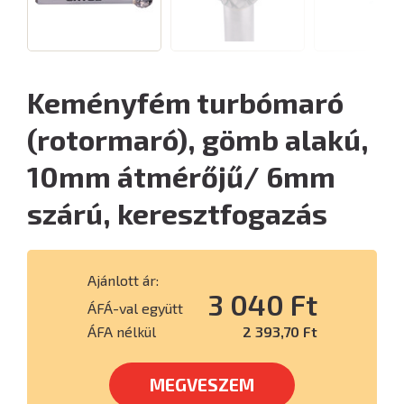
Keményfém turbómaró
(rotormaró), gömb alakú,
10mm átmérőjű/ 6mm
szárú, keresztfogazás
Ajánlott ár:
3 040 Ft
ÁFÁ-val együtt
ÁFA nélkül
2 393,70 Ft
MEGVESZEM