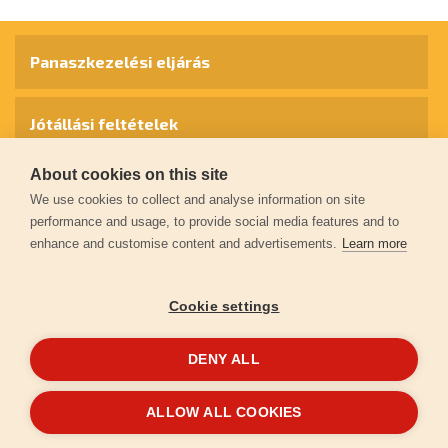
Panaszkezelési eljárás
Jótállási feltételek
About cookies on this site
Személyes adatok védelme
We use cookies to collect and analyse information on site
performance and usage, to provide social media features and to
enhance and customise content and advertisements.
Learn more
Kapcsolat
Cookie settings
Garancia regisztráció
DENY ALL
© 2026
extol.hu
- Minden jog fenntartva
ALLOW ALL COOKIES
Létrehozta
FEO