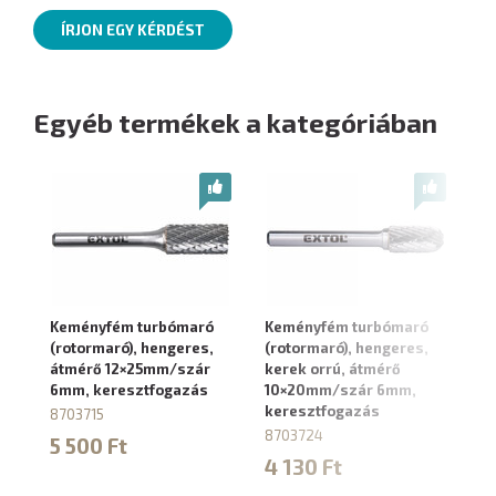
ÍRJON EGY KÉRDÉST
Egyéb termékek a kategóriában
Keményfém turbómaró
Keményfém turbómaró
K
(rotormaró), hengeres,
(rotormaró), hengeres,
(r
átmérő 12×25mm/szár
kerek orrú, átmérő
12
6mm, keresztfogazás
10×20mm/szár 6mm,
sz
keresztfogazás
8703715
87
8703724
5 500 Ft
3
4 130 Ft