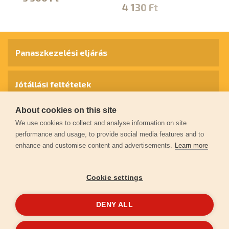
4 130 Ft
Panaszkezelési eljárás
Jótállási feltételek
About cookies on this site
Személyes adatok védelme
We use cookies to collect and analyse information on site
performance and usage, to provide social media features and to
enhance and customise content and advertisements.
Learn more
Kapcsolat
Cookie settings
Garancia regisztráció
DENY ALL
© 2026
extol.hu
- Minden jog fenntartva