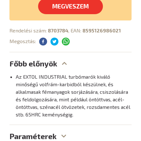
MEGVESZEM
Rendelési szám:
8703784
, EAN:
8595126986021
Megosztás:
Főbb előnyök
Az EXTOL INDUSTRIAL turbómarók kiváló
minőségű volfrám-karbidból készülnek, és
alkalmasak fémanyagok sorjázására, csiszolására
és feldolgozására, mint például öntöttvas, acél-
öntöttvas, szénacél ötvözetek, rozsdamentes acél
stb. 65HRC keménységig.
Paraméterek