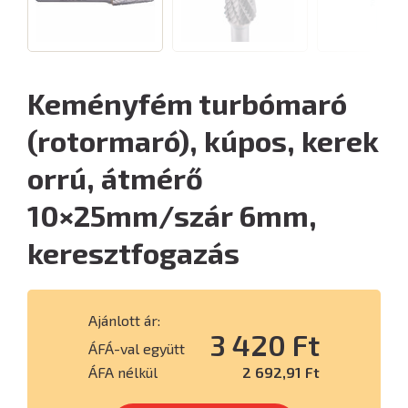
Keményfém turbómaró
(rotormaró), kúpos, kerek
orrú, átmérő
10×25mm/szár 6mm,
keresztfogazás
Ajánlott ár:
3 420 Ft
ÁFÁ-val együtt
ÁFA nélkül
2 692,91 Ft