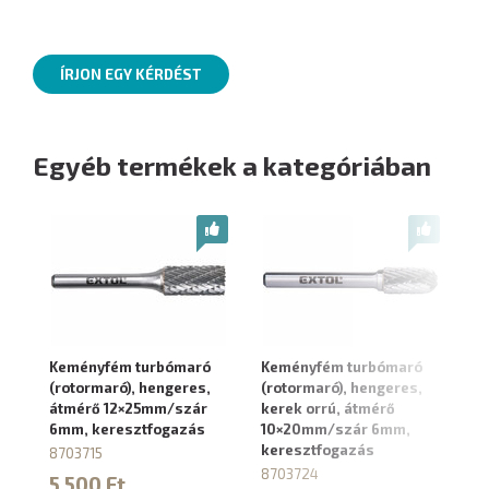
ÍRJON EGY KÉRDÉST
Egyéb termékek a kategóriában
Keményfém turbómaró
Keményfém turbómaró
K
(rotormaró), hengeres,
(rotormaró), hengeres,
(r
átmérő 12×25mm/szár
kerek orrú, átmérő
12
6mm, keresztfogazás
10×20mm/szár 6mm,
sz
keresztfogazás
8703715
87
8703724
5 500 Ft
3