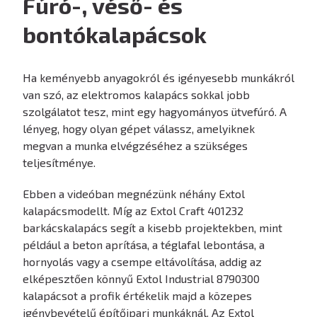
Fúró-, véső- és
bontókalapácsok
Ha keményebb anyagokról és igényesebb munkákról
van szó, az elektromos kalapács sokkal jobb
szolgálatot tesz, mint egy hagyományos ütvefúró. A
lényeg, hogy olyan gépet válassz, amelyiknek
megvan a munka elvégzéséhez a szükséges
teljesítménye.
Ebben a videóban megnézünk néhány Extol
kalapácsmodellt. Míg az Extol Craft 401232
barkácskalapács segít a kisebb projektekben, mint
például a beton aprítása, a téglafal lebontása, a
hornyolás vagy a csempe eltávolítása, addig az
elképesztően könnyű Extol Industrial 8790300
kalapácsot a profik értékelik majd a közepes
igénybevételű építőipari munkáknál. Az Extol