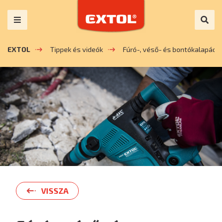
EXTOL
Tippek és videók
Fúró-, véső- és bontókalapács
VISSZA