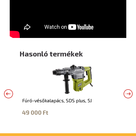
Hasonló termékek
Fúró-vésőkalapács, SDS plus, 5J
F
r
49 000 Ft
1