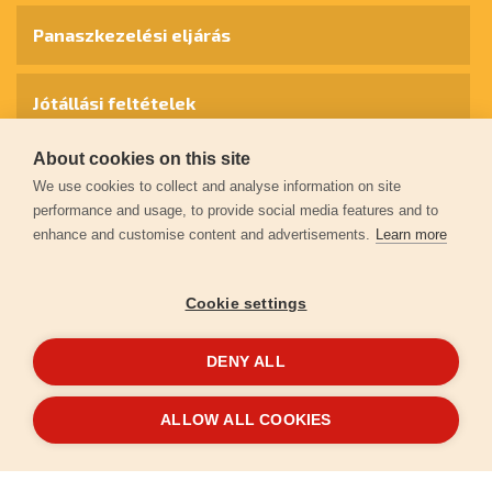
Panaszkezelési eljárás
Jótállási feltételek
About cookies on this site
Személyes adatok védelme
We use cookies to collect and analyse information on site
performance and usage, to provide social media features and to
enhance and customise content and advertisements.
Learn more
Kapcsolat
Cookie settings
Garancia regisztráció
DENY ALL
© 2026
extol.hu
- Minden jog fenntartva
ALLOW ALL COOKIES
Létrehozta
FEO