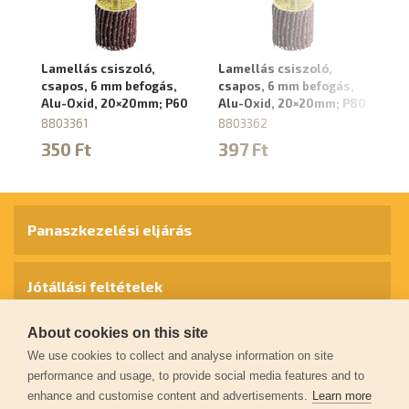
Lamellás csiszoló,
Lamellás csiszoló,
La
csapos, 6 mm befogás,
csapos, 6 mm befogás,
cs
Alu-Oxid, 20×20mm; P60
Alu-Oxid, 20×20mm; P80
Al
P
8803361
8803362
8
350 Ft
397 Ft
3
Panaszkezelési eljárás
Jótállási feltételek
About cookies on this site
Személyes adatok védelme
We use cookies to collect and analyse information on site
performance and usage, to provide social media features and to
enhance and customise content and advertisements.
Learn more
Kapcsolat