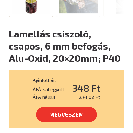
Lamellás csiszoló,
csapos, 6 mm befogás,
Alu-Oxid, 20×20mm; P40
Ajánlott ár:
348 Ft
ÁFÁ-val együtt
ÁFA nélkül
274,02 Ft
MEGVESZEM