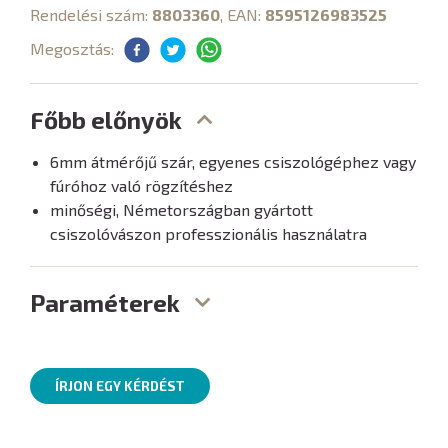
Rendelési szám:
8803360
, EAN:
8595126983525
Megosztás:
Főbb előnyök
6mm átmérőjű szár, egyenes csiszológéphez vagy
fúróhoz való rögzítéshez
minőségi, Németországban gyártott
csiszolóvászon professzionális használatra
Paraméterek
ÍRJON EGY KÉRDÉST