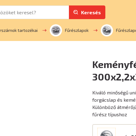
Keresés
rszámok tartozékai
Fűrészlapok
Fűrészlap
Keményfé
300x2,2
Kiváló minőségű un
forgácslap és kemé
Különböző átmérőjű
fűrész típushoz