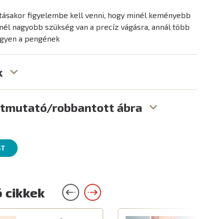
tásakor figyelembe kell venni, hogy minél keményebb
nél nagyobb szükség van a precíz vágásra, annál több
legyen a pengének
k
útmutató/robbantott ábra
ST
 cikkek