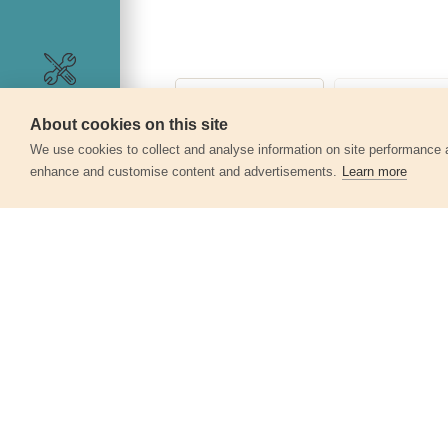
Szerviz
About cookies on this site
We use cookies to collect and analyse information on site performance 
enhance and customise content and advertisements.
Learn more
Egyéb termékek a kate
Keményfémlapkás körfűrészlap,
160x2,0x20mm, 24T