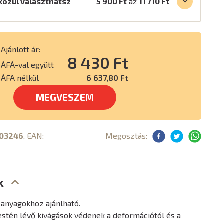
közül választhatsz
5 900 Ft
až
11 710 Ft
Ajánlott ár:
8 430 Ft
ÁFÁ-val együtt
ÁFA nélkül
6 637,80 Ft
MEGVESZEM
03246
, EAN:
Megosztás:
k
 anyagokhoz ajánlható.
estén lévő kivágások védenek a deformációtól és a