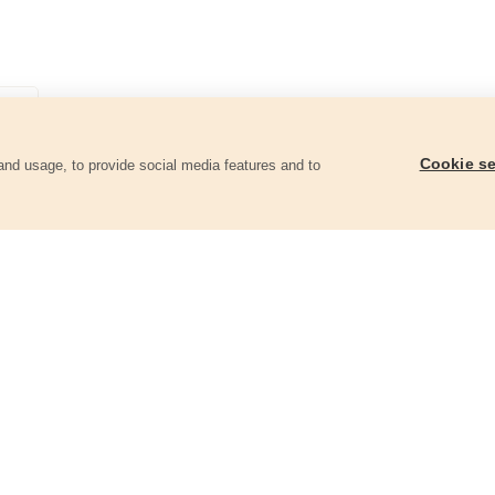
Cookie se
and usage, to provide social media features and to
góriában
Keményfémlapkás körfűrészlap,
Keményfémlapkás kör
160x2,0x30mm, 24T
160x2,0x30mm, 36T