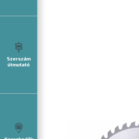
Szerszám
útmutató
Kereskedők