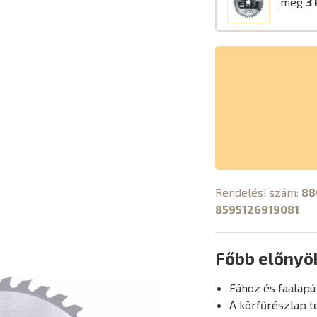
még
3 
Rendelési szám:
88
8595126919081
Főbb előnyö
Fához és faalapú
A körfűrészlap t