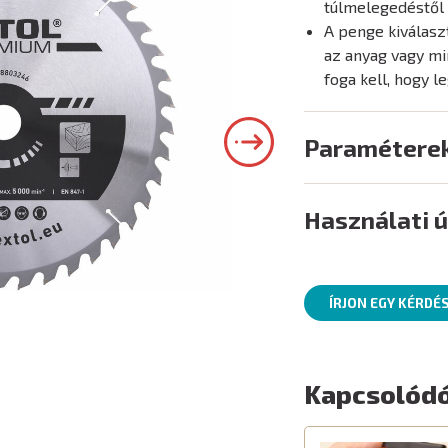
túlmelegedéstől
A penge kiválasz
az anyag vagy mi
foga kell, hogy 
Paramétere
Használati 
ÍRJON EGY KÉRDÉ
Kapcsolódó