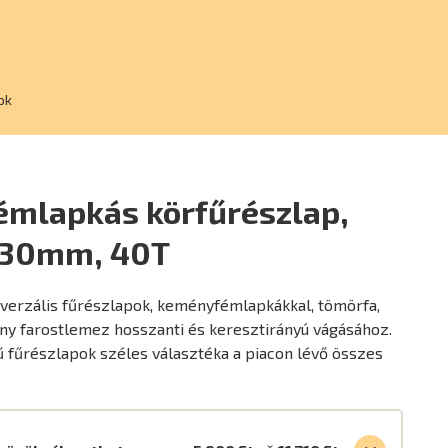
ok
mlapkás körfűrészlap,
x30mm, 40T
iverzális fűrészlapok, keményfémlapkákkal, tömörfa,
ny farostlemez hosszanti és keresztirányú vágásához.
 fűrészlapok széles választéka a piacon lévő összes