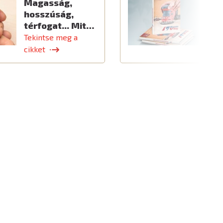
Magasság,
Ú
hosszúság,
térfogat... Mit…
Tekintse meg a
T
cikket
c