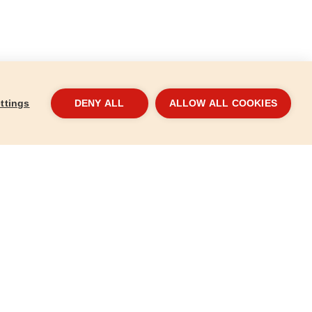
ttings
DENY ALL
ALLOW ALL COOKIES
fűrészlap,
Keményfémlapkás körfűrészlap,
Kemé
165x2,0x20mm, 24T
184