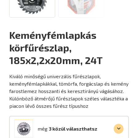
Keményfémlapkás
körfűrészlap,
185x2,2x20mm, 24T
Kiváló minőségű univerzális fűrészlapok,
keményfémlapkákkal, tömörfa, forgácslap és kemény
farostlemez hosszanti és keresztirányú vágásához.
Különböző átmérőjű fűrészlapok széles választéka a
piacon lévő összes fűrész típushoz
még
3 közül választhatsz