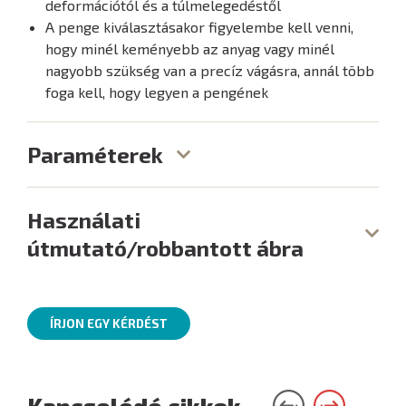
deformációtól és a túlmelegedéstől
A penge kiválasztásakor figyelembe kell venni,
hogy minél keményebb az anyag vagy minél
nagyobb szükség van a precíz vágásra, annál több
foga kell, hogy legyen a pengének
Paraméterek
Használati
útmutató/robbantott ábra
ÍRJON EGY KÉRDÉST
Kapcsolódó cikkek