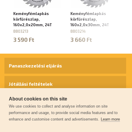
Keményfémlapkás
Keményfémlapkás
K
körfűrészlap,
körfűrészlap,
kö
160x2,0x20mm, 24T
160x2,0x30mm, 24T
1
8803213
8803214
88
3 590 Ft
3 660 Ft
4
Panaszkezelési eljárás
Jótállási feltételek
About cookies on this site
Személyes adatok védelme
We use cookies to collect and analyse information on site
performance and usage, to provide social media features and to
enhance and customise content and advertisements.
Learn more
Kapcsolat