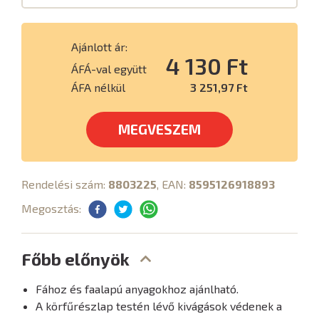
Ajánlott ár:
4 130 Ft
ÁFÁ-val együtt
ÁFA nélkül
3 251,97 Ft
MEGVESZEM
Rendelési szám:
8803225
, EAN:
8595126918893
Megosztás:
Főbb előnyök
Fához és faalapú anyagokhoz ajánlható.
A körfűrészlap testén lévő kivágások védenek a