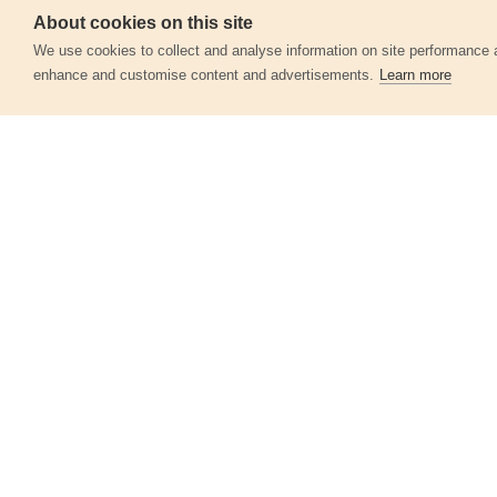
Szerviz
About cookies on this site
We use cookies to collect and analyse information on site performance 
enhance and customise content and advertisements.
Learn more
Egyéb termékek a kate
Keményfémlapkás körfűrészlap,
160x2,0x20mm, 24T
8803213
3 590 Ft