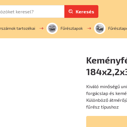
Keresés
rszámok tartozékai
Fűrészlapok
Fűrészlap
Keményfé
184x2,2
Kiváló minőségű un
forgácslap és kemé
Különböző átmérőjű
fűrész típushoz