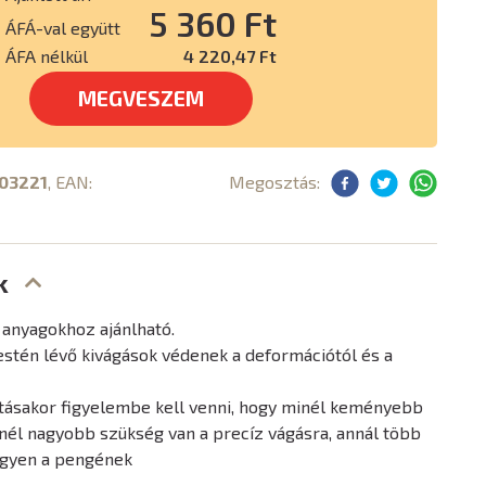
5 360 Ft
ÁFÁ-val együtt
ÁFA nélkül
4 220,47 Ft
MEGVESZEM
03221
, EAN:
Megosztás:
k
 anyagokhoz ajánlható.
estén lévő kivágások védenek a deformációtól és a
tásakor figyelembe kell venni, hogy minél keményebb
nél nagyobb szükség van a precíz vágásra, annál több
legyen a pengének