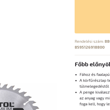
Rendelési szám:
88
8595126918800
Főbb előnyö
Fához és faalapú
A körfűrészlap t
túlmelegedéstől
A penge kiválasz
az anyag vagy mi
foga kell, hogy 