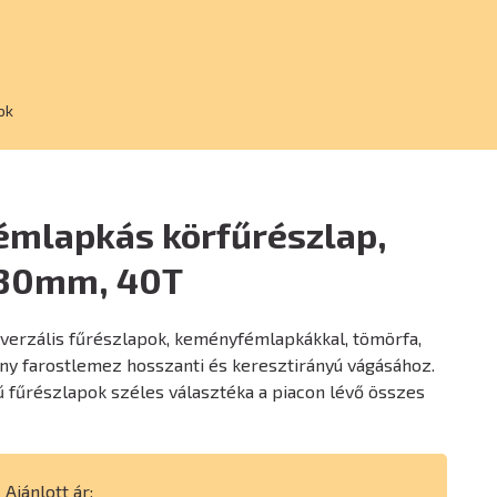
ok
mlapkás körfűrészlap,
x30mm, 40T
iverzális fűrészlapok, keményfémlapkákkal, tömörfa,
ny farostlemez hosszanti és keresztirányú vágásához.
 fűrészlapok széles választéka a piacon lévő összes
Ajánlott ár: