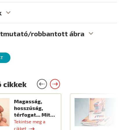
k
útmutató/robbantott ábra
ST
 cikkek
Magasság,
Ú
hosszúság,
térfogat... Mit…
Tekintse meg a
T
cikket
c