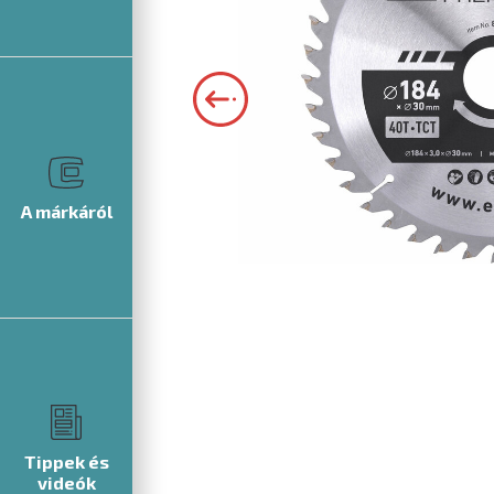
A márkáról
Tippek és
videók