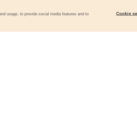
Cookie se
and usage, to provide social media features and to
góriában
Keményfémlapkás körfűrészlap,
Keményfémlapkás kör
160x2,0x30mm, 24T
160x2,0x30mm, 36T
8803214
8803215
3 660 Ft
4 080 Ft