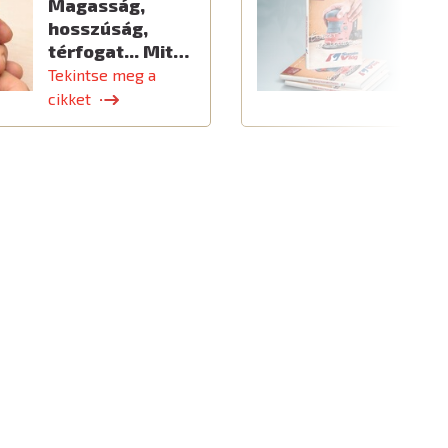
Magasság,
Ú
hosszúság,
térfogat... Mit…
Tekintse meg a
T
cikket
c