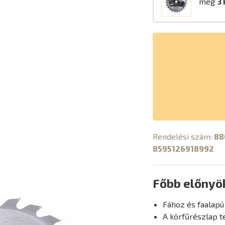
még
3 
Rendelési szám:
88
8595126918992
Főbb előnyö
Fához és faalapú
A körfűrészlap t