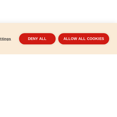
ttings
DENY ALL
ALLOW ALL COOKIES
fűrészlap,
Keményfémlapkás körfűrészlap,
Kemé
165x2,0x20mm, 24T
184