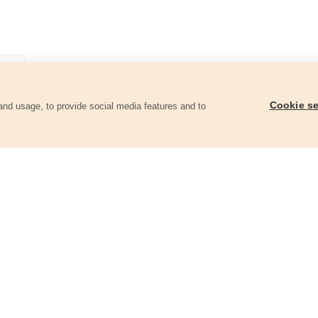
Cookie se
and usage, to provide social media features and to
góriában
Keményfémlapkás körfűrészlap,
Keményfémlapkás kör
160x2,0x30mm, 24T
160x2,0x30mm, 36T