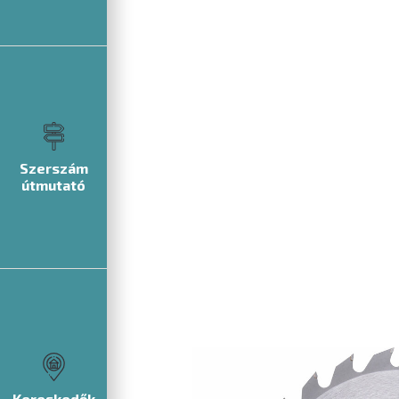
Szerszám
útmutató
Kereskedők