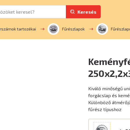
Keresés
rszámok tartozékai
Fűrészlapok
Fűrészlap
Keményfé
250x2,2
Kiváló minőségű un
forgácslap és kemé
Különböző átmérőjű
fűrész típushoz