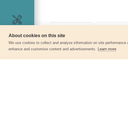
Szerviz
About cookies on this site
We use cookies to collect and analyse information on site performance 
enhance and customise content and advertisements.
Learn more
Egyéb termékek a kate
Keményfémlapkás körfűrészlap,
160x2,0x20mm, 24T