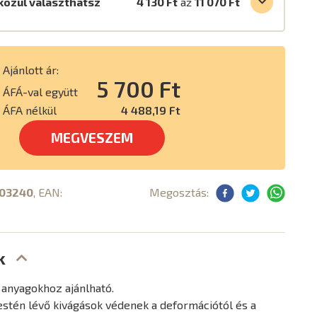
közül választhatsz
4 130 Ft
až
11 070 Ft
Ajánlott ár:
5 700 Ft
ÁFÁ-val együtt
ÁFA nélkül
4 488,19 Ft
MEGVESZEM
03240
, EAN:
Megosztás:
k
 anyagokhoz ajánlható.
estén lévő kivágások védenek a deformációtól és a