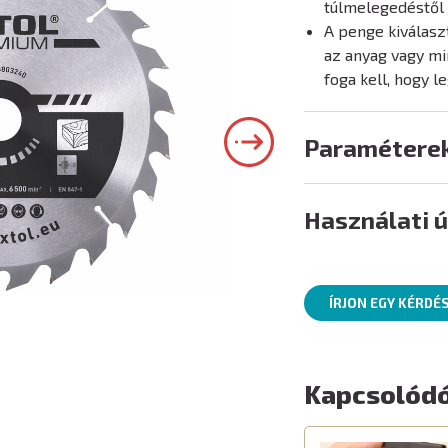
túlmelegedéstől
A penge kiválasz
az anyag vagy mi
foga kell, hogy 
Paramétere
Használati 
ÍRJON EGY KÉRDÉ
Kapcsolódó