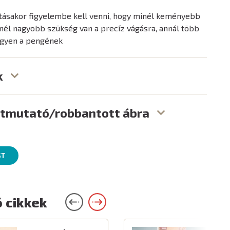
tásakor figyelembe kell venni, hogy minél keményebb
nél nagyobb szükség van a precíz vágásra, annál több
legyen a pengének
k
útmutató/robbantott ábra
ST
 cikkek