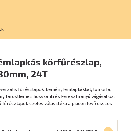
ok
mlapkás körfűrészlap,
x30mm, 24T
iverzális fűrészlapok, keményfémlapkákkal, tömörfa,
ny farostlemez hosszanti és keresztirányú vágásához.
 fűrészlapok széles választéka a piacon lévő összes