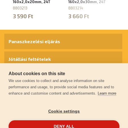
160x2,0x20mm, 24T
160x2,0x30mm, 24T
1
8803213
8803214
88
3 590 Ft
3 660 Ft
4
Panaszkezelési eljárás
Jótállási feltételek
About cookies on this site
Személyes adatok védelme
We use cookies to collect and analyse information on site
performance and usage, to provide social media features and to
enhance and customise content and advertisements.
Learn more
Kapcsolat
Cookie settings
Garancia regisztráció
DENY ALL