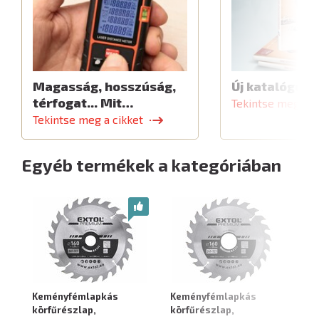
Magasság, hosszúság,
Új katalógus
térfogat... Mit…
Tekintse meg a c
Tekintse meg a cikket
Egyéb termékek a kategóriában
Keményfémlapkás
Keményfémlapkás
K
körfűrészlap,
körfűrészlap,
kö