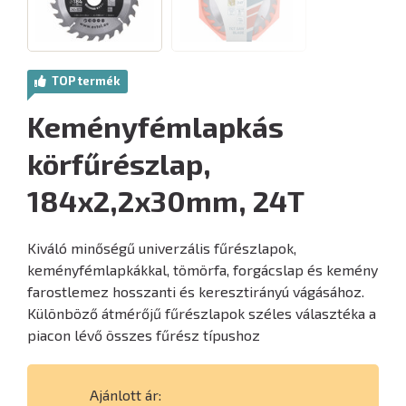
TOP termék
Keményfémlapkás
körfűrészlap,
184x2,2x30mm, 24T
Kiváló minőségű univerzális fűrészlapok,
keményfémlapkákkal, tömörfa, forgácslap és kemény
farostlemez hosszanti és keresztirányú vágásához.
Különböző átmérőjű fűrészlapok széles választéka a
piacon lévő összes fűrész típushoz
Ajánlott ár: