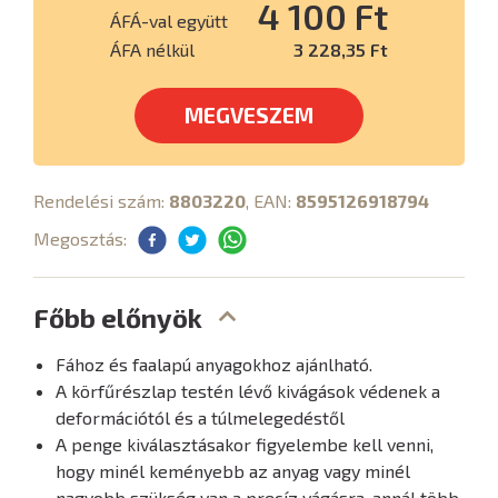
4 100 Ft
ÁFÁ-val együtt
ÁFA nélkül
3 228,35 Ft
MEGVESZEM
Rendelési szám:
8803220
, EAN:
8595126918794
Megosztás:
Főbb előnyök
Fához és faalapú anyagokhoz ajánlható.
A körfűrészlap testén lévő kivágások védenek a
deformációtól és a túlmelegedéstől
A penge kiválasztásakor figyelembe kell venni,
hogy minél keményebb az anyag vagy minél
nagyobb szükség van a precíz vágásra, annál több