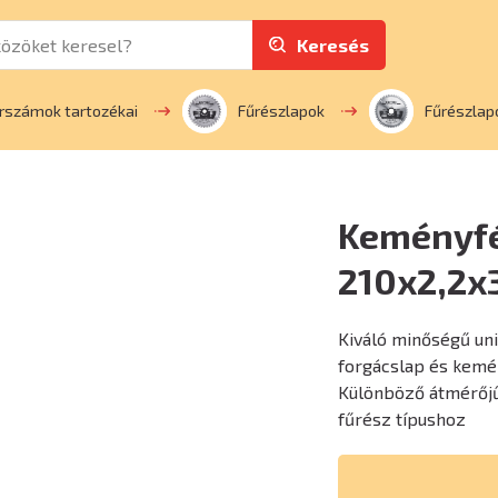
Keresés
rszámok tartozékai
Fűrészlapok
Fűrészlap
Keményfé
210x2,2x
Kiváló minőségű un
forgácslap és kemé
Különböző átmérőjű
fűrész típushoz