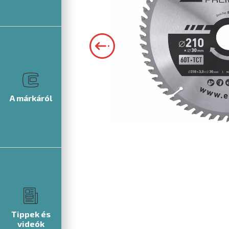
A márkáról
Tippek és
videók