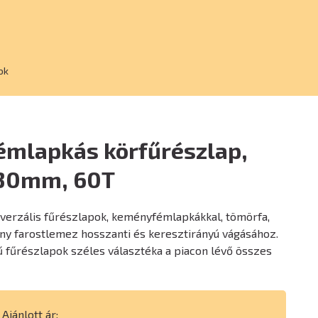
ok
mlapkás körfűrészlap,
30mm, 60T
iverzális fűrészlapok, keményfémlapkákkal, tömörfa,
ny farostlemez hosszanti és keresztirányú vágásához.
 fűrészlapok széles választéka a piacon lévő összes
Ajánlott ár: