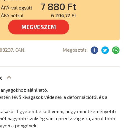
7 880 Ft
ÁFÁ-val együtt
ÁFA nélkül
6 204,72 Ft
MEGVESZEM
03237
, EAN:
Megosztás:
k
 anyagokhoz ajánlható.
estén lévő kivágások védenek a deformációtól és a
tásakor figyelembe kell venni, hogy minél keményebb
nél nagyobb szükség van a precíz vágásra, annál több
legyen a pengének