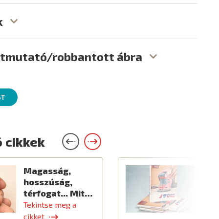
k
útmutató/robbantott ábra
ST
 cikkek
Magasság,
Ú
hosszúság,
térfogat... Mit…
Tekintse meg a
T
cikket
c