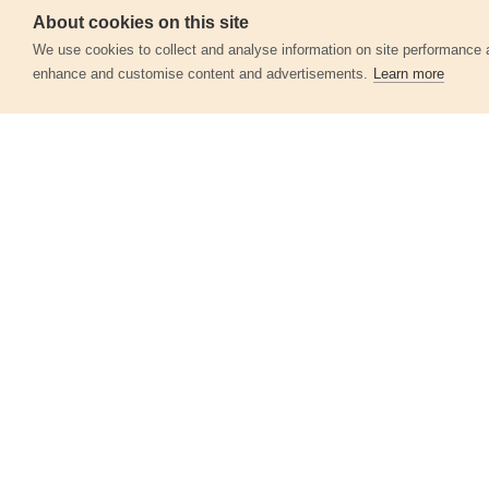
Szerviz
About cookies on this site
We use cookies to collect and analyse information on site performance 
enhance and customise content and advertisements.
Learn more
Egyéb termékek a kate
Keményfémlapkás körfűrészlap,
160x2,0x20mm, 24T
8803213
3 590 Ft