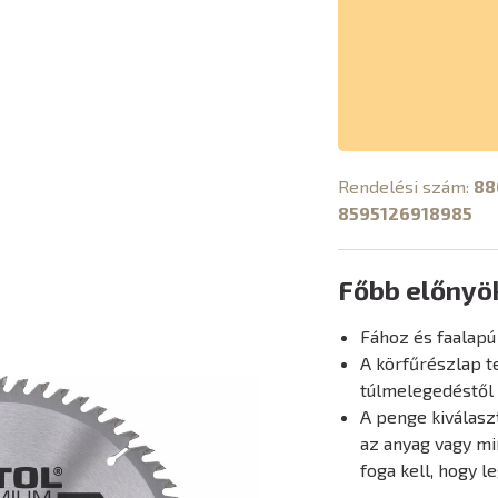
Rendelési szám:
88
8595126918985
Főbb előnyö
Fához és faalapú
A körfűrészlap t
túlmelegedéstől
A penge kiválasz
az anyag vagy mi
foga kell, hogy 