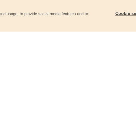
Cookie se
and usage, to provide social media features and to
góriában
Keményfémlapkás körfűrészlap,
Keményfémlapkás kör
160x2,0x30mm, 24T
160x2,0x30mm, 36T
8803214
8803215
3 660 Ft
4 080 Ft