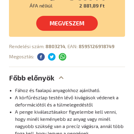
ÁFA nélkül
2 881,89 Ft
MEGVESZEM
Rendelési szám:
8803214
, EAN:
8595126918749
Megosztás:
Főbb előnyök
Fához és faalapú anyagokhoz ajánlható.
A körfűrészlap testén lévő kivágások védenek a
deformációtól és a túlmelegedéstől
A penge kiválasztásakor figyelembe kell venni,
hogy minél keményebb az anyag vagy minél
nagyobb szükség van a precíz vágásra, annál több
foga kell, hogy legyen a pengének