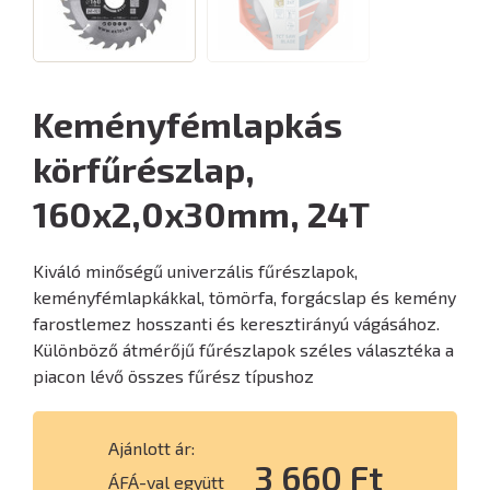
Keményfémlapkás
körfűrészlap,
160x2,0x30mm, 24T
Kiváló minőségű univerzális fűrészlapok,
keményfémlapkákkal, tömörfa, forgácslap és kemény
farostlemez hosszanti és keresztirányú vágásához.
Különböző átmérőjű fűrészlapok széles választéka a
piacon lévő összes fűrész típushoz
Ajánlott ár:
3 660 Ft
ÁFÁ-val együtt