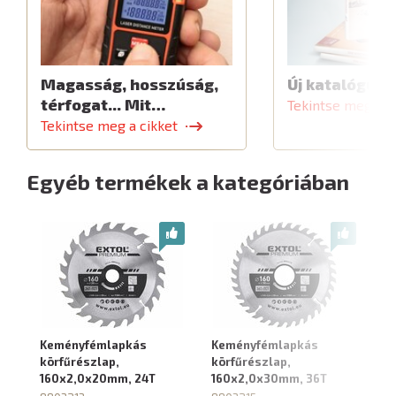
Magasság, hosszúság,
Új katalógus
térfogat... Mit…
Tekintse meg a c
Tekintse meg a cikket
Egyéb termékek a kategóriában
Keményfémlapkás
Keményfémlapkás
K
körfűrészlap,
körfűrészlap,
kö
160x2,0x20mm, 24T
160x2,0x30mm, 36T
1