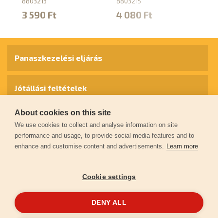
8803213
8803215
88
3 590 Ft
4 080 Ft
4
Panaszkezelési eljárás
Jótállási feltételek
About cookies on this site
Személyes adatok védelme
We use cookies to collect and analyse information on site
performance and usage, to provide social media features and to
enhance and customise content and advertisements.
Learn more
Kapcsolat
Cookie settings
Garancia regisztráció
DENY ALL
© 2026
extol.hu
- Minden jog fenntartva