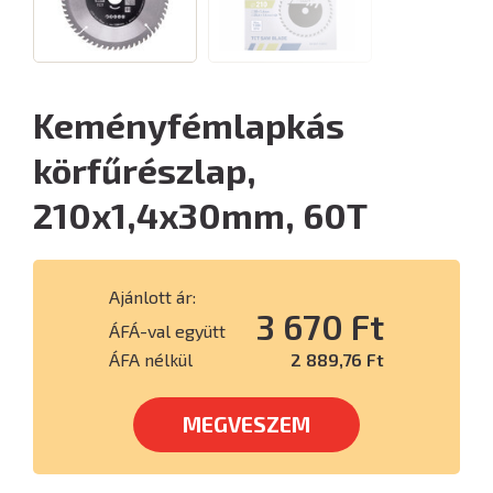
Keményfémlapkás
körfűrészlap,
210x1,4x30mm, 60T
Ajánlott ár:
3 670 Ft
ÁFÁ-val együtt
ÁFA nélkül
2 889,76 Ft
MEGVESZEM