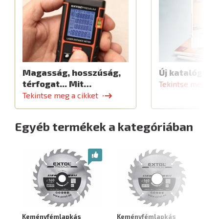
Magasság, hosszúság,
Új katalógus
térfogat... Mit…
Tekintse meg a c
Tekintse meg a cikket
Egyéb termékek a kategóriában
Keményfémlapkás
Keményfémlapkás
K