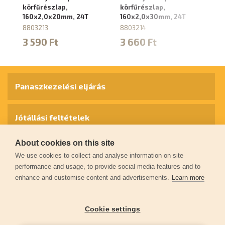
körfűrészlap,
körfűrészlap,
kö
160x2,0x20mm, 24T
160x2,0x30mm, 24T
1
8803213
8803214
88
3 590 Ft
3 660 Ft
4
Panaszkezelési eljárás
Jótállási feltételek
About cookies on this site
Személyes adatok védelme
We use cookies to collect and analyse information on site
performance and usage, to provide social media features and to
enhance and customise content and advertisements.
Learn more
Kapcsolat
Cookie settings
Garancia regisztráció