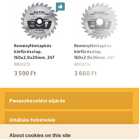
Keményfémlapkás
Keményfémlapkás
K
körfűrészlap,
körfűrészlap,
kö
160x2,0x20mm, 24T
160x2,0x30mm, 24T
1
8803213
8803214
88
3 590 Ft
3 660 Ft
4
Panaszkezelési eljárás
Jótállási feltételek
About cookies on this site
Személyes adatok védelme