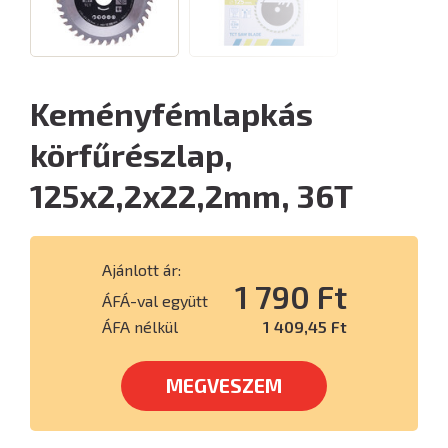
Keményfémlapkás
körfűrészlap,
125x2,2x22,2mm, 36T
Ajánlott ár:
1 790 Ft
ÁFÁ-val együtt
ÁFA nélkül
1 409,45 Ft
MEGVESZEM