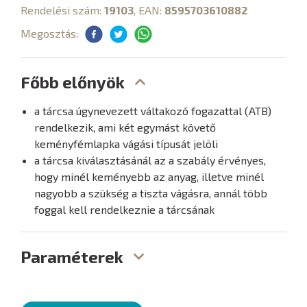
Rendelési szám:
19103
, EAN:
8595703610882
Megosztás:
Főbb előnyök
a tárcsa úgynevezett váltakozó fogazattal (ATB)
rendelkezik, ami két egymást követő
keményfémlapka vágási típusát jelöli
a tárcsa kiválasztásánál az a szabály érvényes,
hogy minél keményebb az anyag, illetve minél
nagyobb a szükség a tiszta vágásra, annál több
foggal kell rendelkeznie a tárcsának
Paraméterek