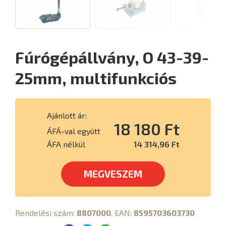
Fúrógépállvány, O 43-39-
25mm, multifunkciós
Ajánlott ár:
18 180 Ft
ÁFÁ-val együtt
ÁFA nélkül
14 314,96 Ft
MEGVESZEM
Rendelési szám:
8807000
, EAN:
8595703603730