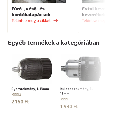
Fúró-, véső- és
Extol keverők
bontókalapácsok
keverékekhe
Tekintse meg a cikket
Tekintse meg a c
Egyéb termékek a kategóriában
Gyorstokmány, 1-13mm
Kulcsos tokmány, 1-
SD
13mm
to
79992
79991
7
2 160 Ft
1 930 Ft
2