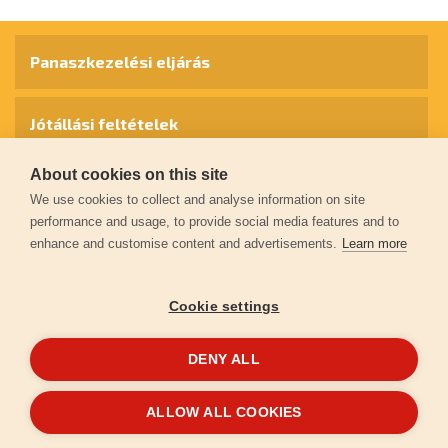
Panaszkezelési eljárás
Jótállási feltételek
About cookies on this site
Személyes adatok védelme
We use cookies to collect and analyse information on site
performance and usage, to provide social media features and to
enhance and customise content and advertisements.
Learn more
Kapcsolat
Cookie settings
Garancia regisztráció
DENY ALL
© 2026
extol.hu
- Minden jog fenntartva
ALLOW ALL COOKIES
Létrehozta
FEO