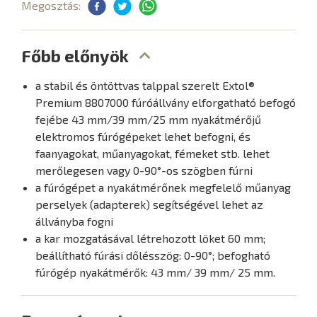
Megosztás:
Főbb előnyök
a stabil és öntöttvas talppal szerelt Extol®
Premium 8807000 fúróállvány elforgatható befogó
fejébe 43 mm/39 mm/25 mm nyakátmérőjű
elektromos fúrógépeket lehet befogni, és
faanyagokat, műanyagokat, fémeket stb. lehet
merőlegesen vagy 0-90°-os szögben fúrni
a fúrógépet a nyakátmérőnek megfelelő műanyag
perselyek (adapterek) segítségével lehet az
állványba fogni
a kar mozgatásával létrehozott löket 60 mm;
beállítható fúrási dőlésszög: 0-90°; befogható
fúrógép nyakátmérők: 43 mm/ 39 mm/ 25 mm.