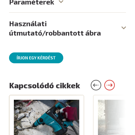
Paraméterek
Használati
útmutató/robbantott ábra
ÍRJON EGY KÉRDÉST
Kapcsolódó cikkek