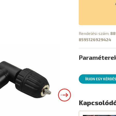
Rendelési szám:
88
8595126929424
Paramétere
ÍRJON EGY KÉRDÉ
Kapcsolódó