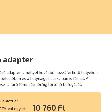
ó adapter
úró adapter, amellyel kevésbé hozzáférhető helyeken,
belsejében és a helyiségek sarkaiban is fúrhat. A
eszi a fúró 10mm átmérőig történő befogását.
Ajánlott ár:
10 760 Ft
ÁFÁ-val együtt