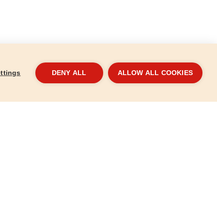
ttings
DENY ALL
ALLOW ALL COOKIES
 tokmány, 1,5-
Multifunkciós fúrógépállvány, O
Clic
43mm
889