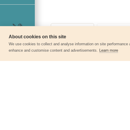
About cookies on this site
Szerviz
360°
We use cookies to collect and analyse information on site performance 
enhance and customise content and advertisements.
Learn more
Egyéb termékek a kate
Gyorstokmány, 1-13mm
79992