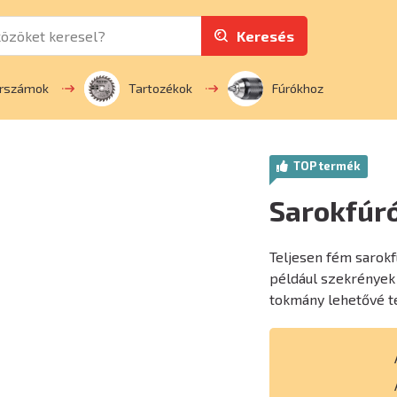
Keresés
erszámok
Tartozékok
Fúrókhoz
TOP termék
Sarokfúr
Teljesen fém sarokf
például szekrények 
tokmány lehetővé t