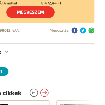
ÁFA nélkül
8 472,44 Ft
MEGVESZEM
98012
, EAN:
Megosztás:
k
ST
 cikkek