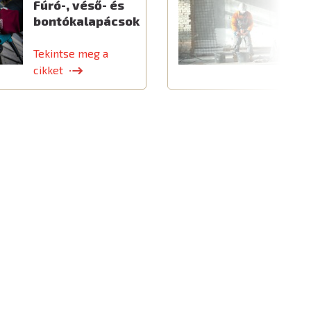
Fúró-, véső- és
E
bontókalapácsok
é
k
Tekintse meg a
T
cikket
c