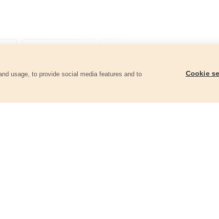
Cookie se
and usage, to provide social media features and to
góriában
Kulcsos tokmány, 1-13mm
SDS szűkítő + kulcsos
13mm
79991