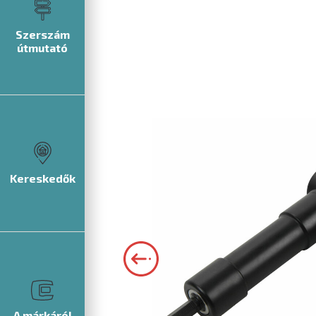
Szerszám
útmutató
Kereskedők
A márkáról