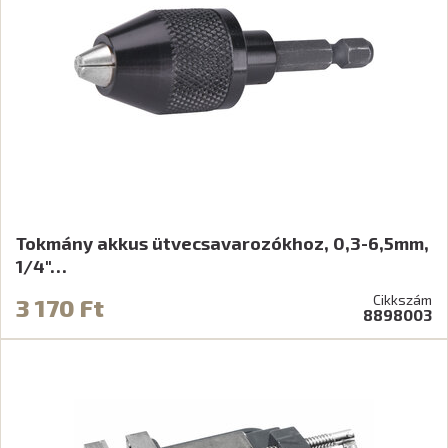
Tokmány akkus ütvecsavarozókhoz, 0,3-6,5mm,
1/4"…
Cikkszám
3 170 Ft
8898003