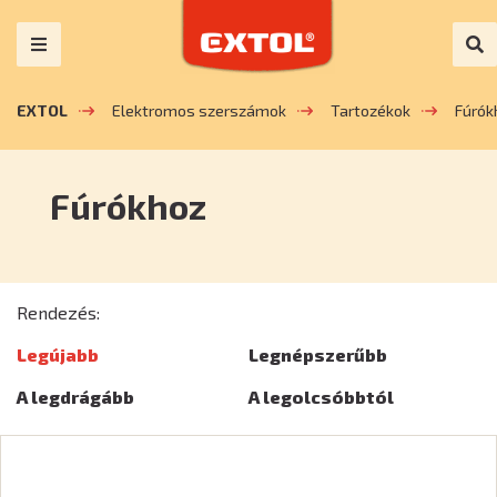
EXTOL
Elektromos szerszámok
Tartozékok
Fúrók
Fúrókhoz
Rendezés:
Legújabb
Legnépszerűbb
A legdrágább
A legolcsóbbtól