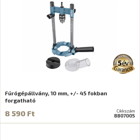
Fúrógépállvány, 10 mm, +/- 45 fokban
forgatható
Cikkszám
8 590 Ft
8807005