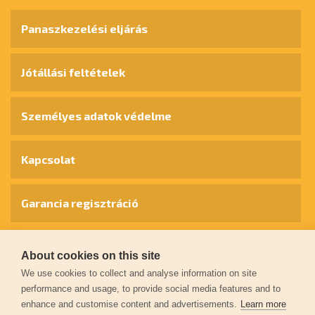
Panaszkezelési eljárás
Jótállási feltételek
Személyes adatok védelme
Kapcsolat
Garancia regisztráció
© 2026
extol.hu
- Minden jog fenntartva
About cookies on this site
We use cookies to collect and analyse information on site
Létrehozta
FEO
performance and usage, to provide social media features and to
enhance and customise content and advertisements.
Learn more