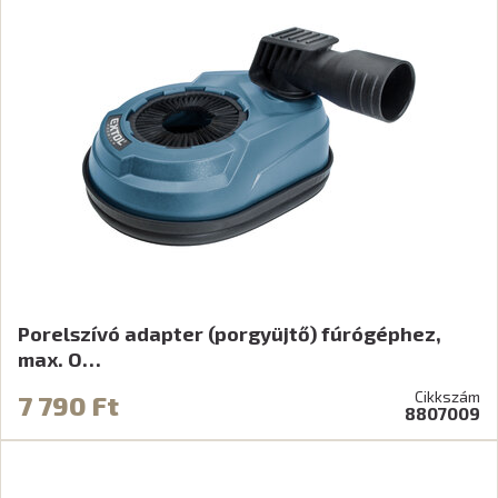
Porelszívó adapter (porgyüjtő) fúrógéphez,
max. O…
Cikkszám
7 790 Ft
8807009