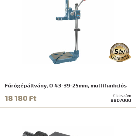
Fúrógépállvány, O 43-39-25mm, multifunkciós
Cikkszám
18 180 Ft
8807000