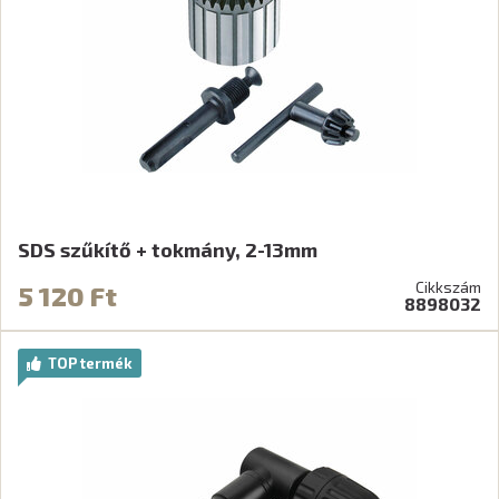
SDS szűkítő + tokmány, 2-13mm
Cikkszám
5 120 Ft
8898032
TOP termék