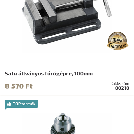
Satu állványos fúrógépre, 100mm
Cikkszám
8 570 Ft
80210
TOP termék