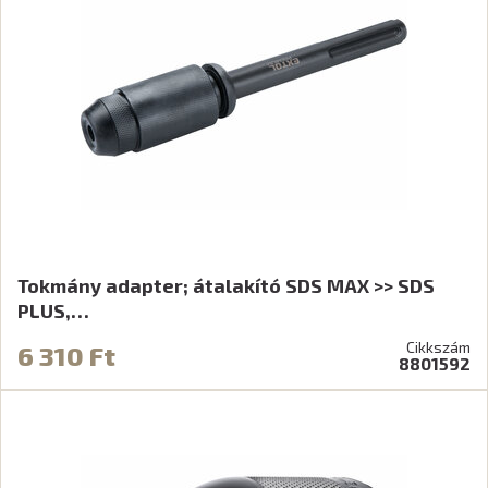
Tokmány adapter; átalakító SDS MAX >> SDS
PLUS,…
Cikkszám
6 310 Ft
8801592