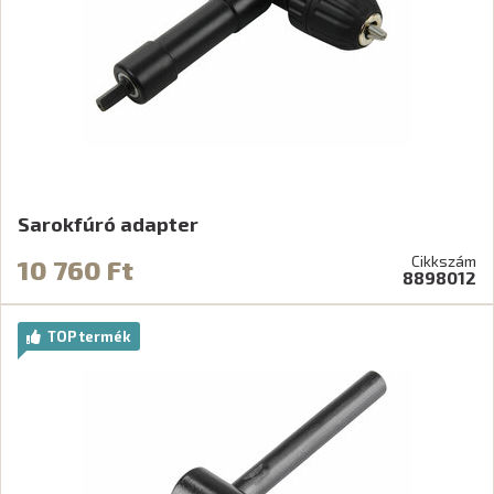
Sarokfúró adapter
Cikkszám
10 760 Ft
8898012
TOP termék