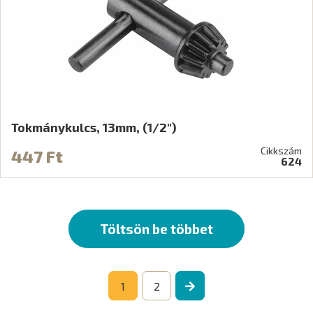
Tokmánykulcs, 13mm, (1/2")
Cikkszám
447 Ft
624
Töltsön be többet
1
2