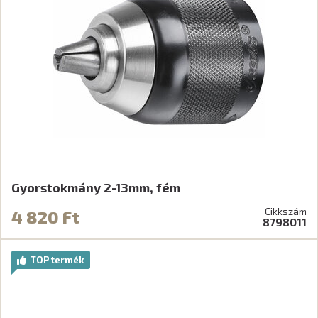
Gyorstokmány 2-13mm, fém
Cikkszám
4 820 Ft
8798011
TOP termék