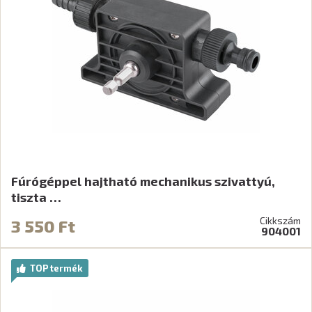
Fúrógéppel hajtható mechanikus szivattyú,
tiszta …
Cikkszám
3 550 Ft
904001
TOP termék