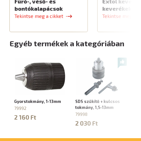
Fúró-, véső- és
Extol keverők
bontókalapácsok
keverékekhe
Tekintse meg a cikket
Tekintse meg a c
Egyéb termékek a kategóriában
Gyorstokmány, 1-13mm
SDS szűkítő + kulcsos
Mu
tokmány, 1,5-13mm
fú
79992
79998
80
2 160 Ft
2 030 Ft
8