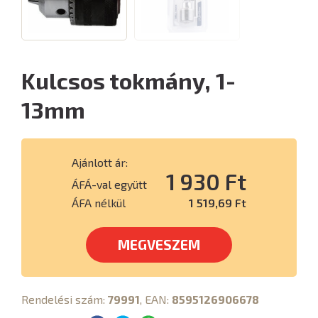
Kulcsos tokmány, 1-
13mm
Ajánlott ár:
1 930 Ft
ÁFÁ-val együtt
ÁFA nélkül
1 519,69 Ft
MEGVESZEM
Rendelési szám:
79991
, EAN:
8595126906678