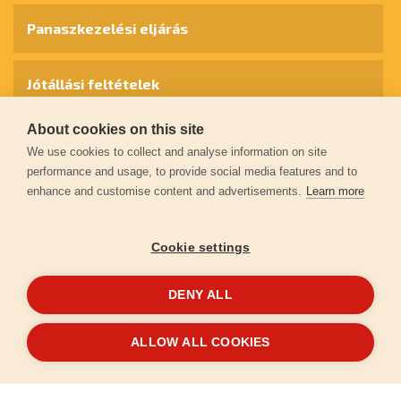
Panaszkezelési eljárás
Jótállási feltételek
About cookies on this site
Személyes adatok védelme
We use cookies to collect and analyse information on site
performance and usage, to provide social media features and to
enhance and customise content and advertisements.
Learn more
Kapcsolat
Cookie settings
Garancia regisztráció
DENY ALL
© 2026
extol.hu
- Minden jog fenntartva
ALLOW ALL COOKIES
Létrehozta
FEO