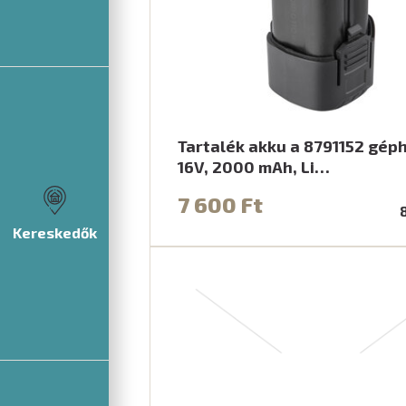
Tartalék akku a 8791152 gép
16V, 2000 mAh, Li…
7 600 Ft
Kereskedők