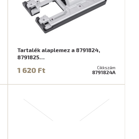
Tartalék alaplemez a 8791824,
8791825…
Cikkszám
1 620 Ft
8791824A