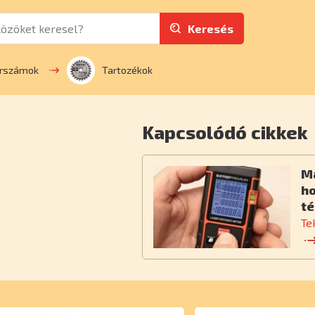
Keresés
erszámok
Tartozékok
Kapcsolódó cikkek
M
h
té
Te