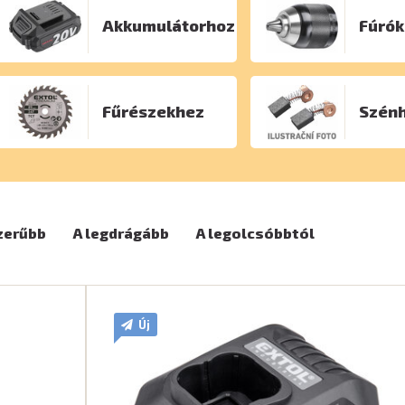
Akkumulátorhoz
Fúrók
Fűrészekhez
Szénh
zerűbb
A legdrágább
A legolcsóbbtól
Új