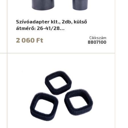
Szívóadapter klt., 2db, külső
átmérő: 26-41/28…
Cikkszám
2 060 Ft
8807100