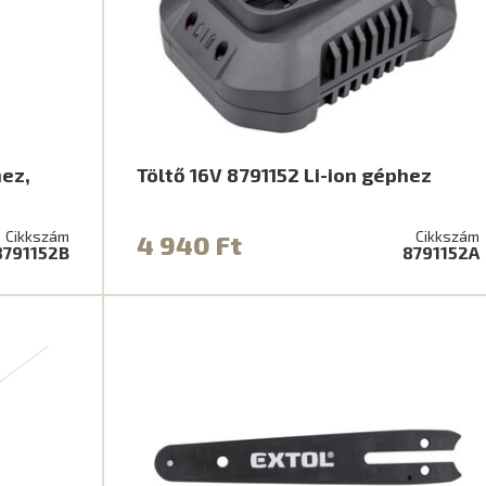
hez,
Töltő 16V 8791152 Li-ion géphez
Cikkszám
Cikkszám
4 940 Ft
8791152B
8791152A