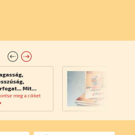
agasság,
Ú
osszúság,
rfogat... Mit…
kintse meg a cikket
Te