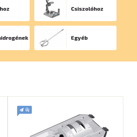
hoz
Csiszolóhoz
idrogének
Egyéb
Új