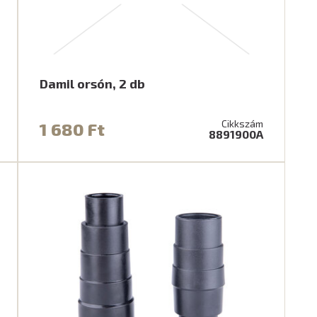
Damil orsón, 2 db
Cikkszám
1 680 Ft
8891900A