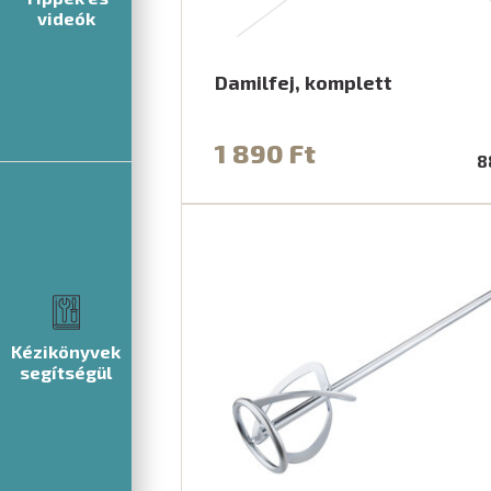
videók
Damilfej, komplett
1 890 Ft
8
Kézikönyvek
segítségül