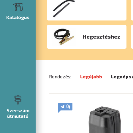
Katalógus
Hegesztéshez
Rendezés:
Legújabb
Legnéps
Új
Szerszám
útmutató