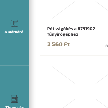
Pót vágókés a 8791902
A márkáról
fűnyírógéphez
2 560 Ft
8
Tippek és