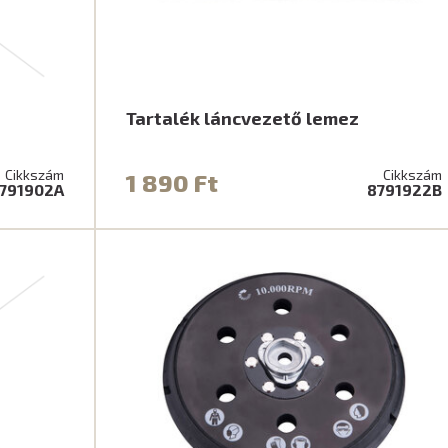
Tartalék láncvezető lemez
Cikkszám
Cikkszám
1 890 Ft
791902A
8791922B