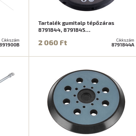
Tartalék gumitalp tépőzáras
8791844, 8791845…
Cikkszám
Cikkszám
2 060 Ft
891900B
8791844A