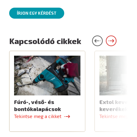
ÍRJON EGY KÉRDÉST
Kapcsolódó cikkek
Fúró-, véső- és
Extol keverők
bontókalapácsok
keverékekhe
Tekintse meg a cikket
Tekintse meg a c