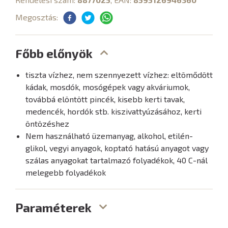
Megosztás:
Főbb előnyök
tiszta vízhez, nem szennyezett vízhez: eltömődött
kádak, mosdók, mosógépek vagy akváriumok,
továbbá elöntött pincék, kisebb kerti tavak,
medencék, hordók stb. kiszivattyúzásához, kerti
öntözéshez
Nem használható üzemanyag, alkohol, etilén-
glikol, vegyi anyagok, koptató hatású anyagot vagy
szálas anyagokat tartalmazó folyadékok, 40 C-nál
melegebb folyadékok
Paraméterek