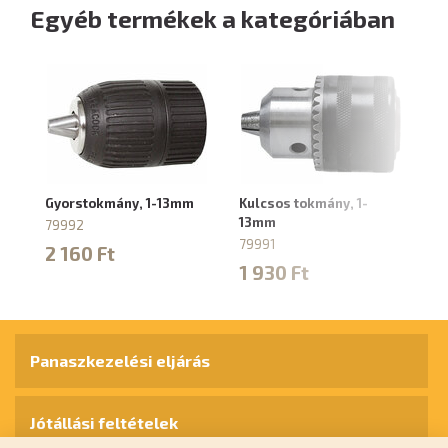
Egyéb termékek a kategóriában
Gyorstokmány, 1-13mm
Kulcsos tokmány, 1-
SD
13mm
to
79992
79991
7
2 160 Ft
1 930 Ft
2
Panaszkezelési eljárás
Jótállási feltételek