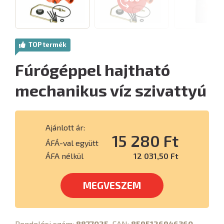
TOP termék
Fúrógéppel hajtható
mechanikus víz szivattyú
Ajánlott ár:
15 280 Ft
ÁFÁ-val együtt
ÁFA nélkül
12 031,50 Ft
MEGVESZEM
Rendelési szám:
8877025
, EAN:
8595126946360