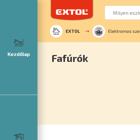
EXTOL
Elektromos sze
Kezdőlap
Fafúrók