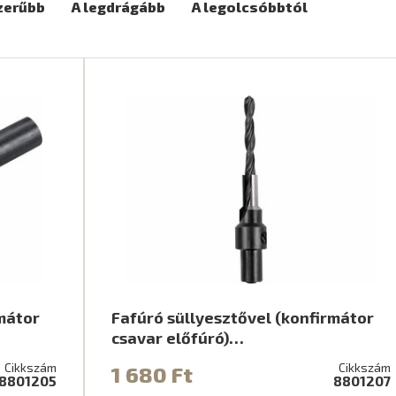
zerűbb
A legdrágább
A legolcsóbbtól
mátor
Fafúró süllyesztővel (konfirmátor
csavar előfúró)…
Cikkszám
Cikkszám
1 680 Ft
8801205
8801207