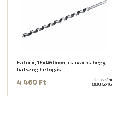
Fafúró, 18×460mm, csavaros hegy,
hatszög befogás
Cikkszám
4 460 Ft
8801246