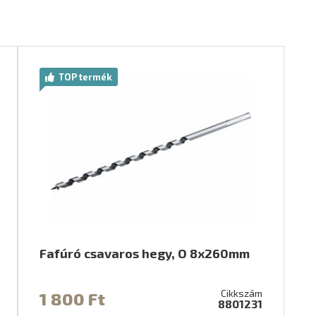
TOP termék
Fafúró csavaros hegy, O 8x260mm
Cikkszám
1 800 Ft
8801231