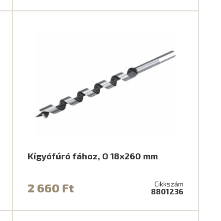
Kígyófúró fához, O 18x260 mm
Cikkszám
2 660 Ft
8801236