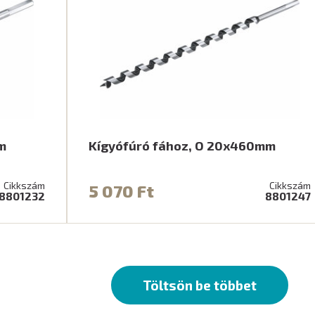
m
Kígyófúró fához, O 20x460mm
Cikkszám
Cikkszám
5 070 Ft
8801232
8801247
Töltsön be többet