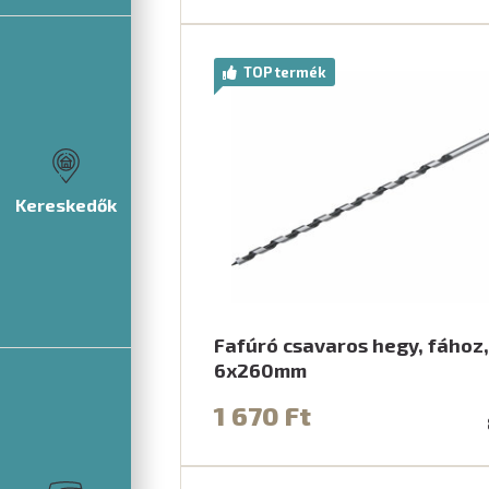
TOP termék
Kereskedők
Fafúró csavaros hegy, fához,
6x260mm
1 670 Ft