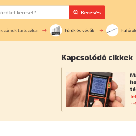
Keresés
rszámok tartozékai
Fúrók és vésők
Fafúró
Kapcsolódó cikkek
M
h
té
Te