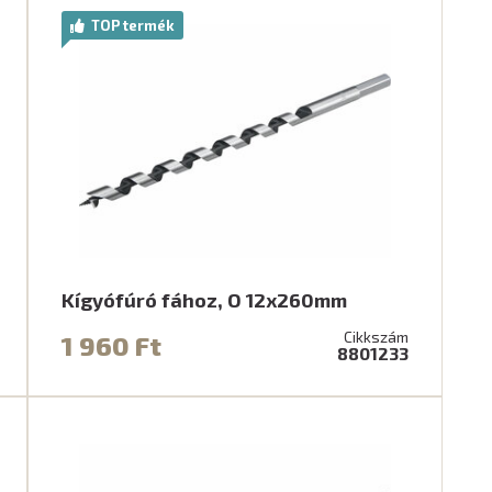
TOP termék
Kígyófúró fához, O 12x260mm
Cikkszám
1 960 Ft
8801233