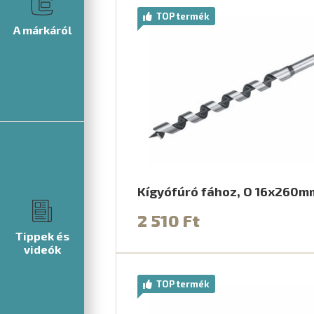
TOP termék
A márkáról
Kígyófúró fához, O 16x260m
2 510 Ft
Tippek és
videók
TOP termék