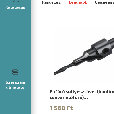
Rendezés:
Legújabb
Legnéps
Katalógus
Szerszám
útmutató
Fafúró süllyesztővel (konfir
csavar előfúró)…
1 560 Ft