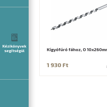
Kézikönyvek
Kígyófúró fához, O 10x260m
segítségül
1 930 Ft