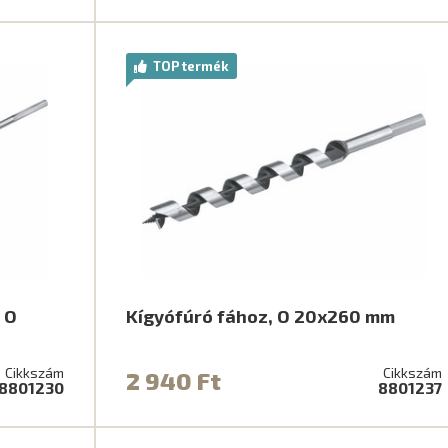
TOP termék
 O
Kígyófúró fához, O 20x260 mm
Cikkszám
Cikkszám
2 940 Ft
8801230
8801237