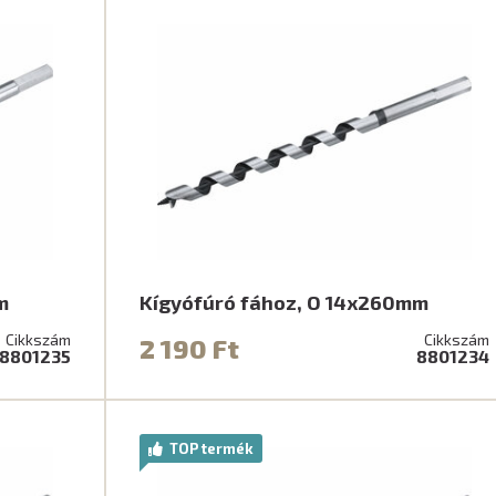
m
Kígyófúró fához, O 14x260mm
Cikkszám
Cikkszám
2 190 Ft
8801235
8801234
TOP termék