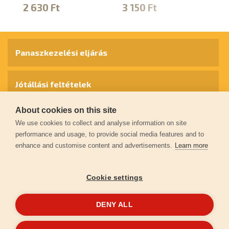
2 630 Ft
3 150 Ft
3
Panaszkezelési eljárás
Jótállási feltételek
About cookies on this site
Személyes adatok védelme
We use cookies to collect and analyse information on site
performance and usage, to provide social media features and to
enhance and customise content and advertisements.
Learn more
Kapcsolat
Cookie settings
Garancia regisztráció
DENY ALL
© 2026
extol.hu
- Minden jog fenntartva