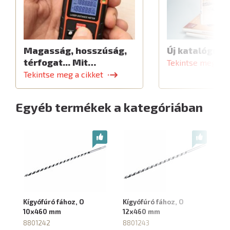
Magasság, hosszúság,
Új katalógus
térfogat... Mit…
Tekintse meg a c
Tekintse meg a cikket
Egyéb termékek a kategóriában
Kígyófúró fához, O
Kígyófúró fához, O
Kí
10x460 mm
12x460 mm
1
8801242
8801243
8