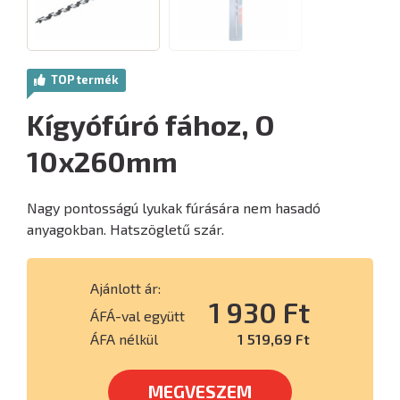
TOP termék
Kígyófúró fához, O
10x260mm
Nagy pontosságú lyukak fúrására nem hasadó
anyagokban. Hatszögletű szár.
Ajánlott ár:
1 930 Ft
ÁFÁ-val együtt
ÁFA nélkül
1 519,69 Ft
MEGVESZEM