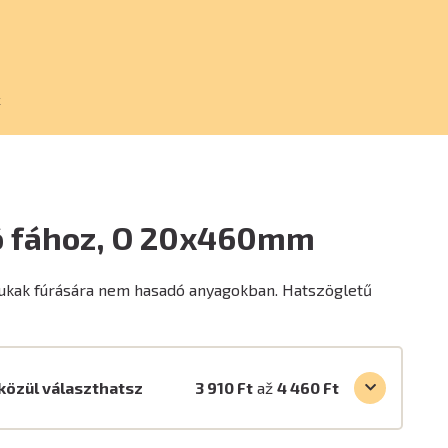
k
ó fához, O 20x460mm
ukak fúrására nem hasadó anyagokban. Hatszögletű
közül választhatsz
3 910 Ft
až
4 460 Ft