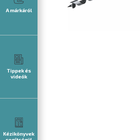
A márkáról
Tippek és
videók
Kézikönyvek
segítségül