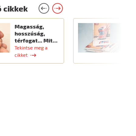
 cikkek
Magasság,
Ú
hosszúság,
térfogat... Mit…
Tekintse meg a
T
cikket
c