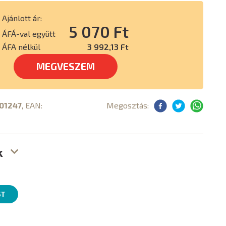
Ajánlott ár:
5 070 Ft
ÁFÁ-val együtt
ÁFA nélkül
3 992,13 Ft
MEGVESZEM
01247
, EAN:
Megosztás:
k
ST