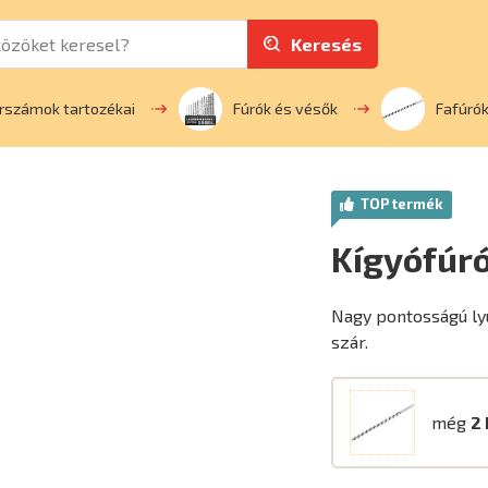
Keresés
rszámok tartozékai
Fúrók és vésők
Fafúró
TOP termék
Kígyófúr
Nagy pontosságú ly
szár.
még
2 