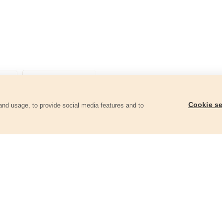
Cookie se
and usage, to provide social media features and to
góriában