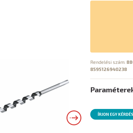
Rendelési szám:
88
8595126940238
Paramétere
ÍRJON EGY KÉRDÉ