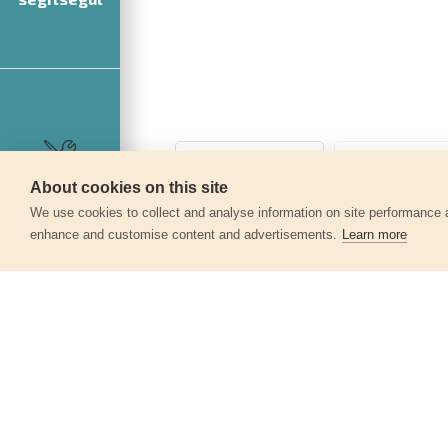
About cookies on this site
Szerviz
360°
We use cookies to collect and analyse information on site performance 
enhance and customise content and advertisements.
Learn more
Egyéb termékek a kate