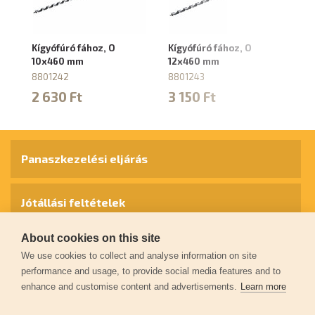
Kígyófúró fához, O
Kígyófúró fához, O
Kí
10x460 mm
12x460 mm
1
8801242
8801243
8
2 630 Ft
3 150 Ft
3
Panaszkezelési eljárás
Jótállási feltételek
About cookies on this site
Személyes adatok védelme
We use cookies to collect and analyse information on site
performance and usage, to provide social media features and to
enhance and customise content and advertisements.
Learn more
Kapcsolat