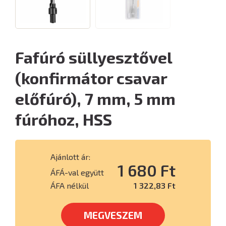
Fafúró süllyesztővel
(konfirmátor csavar
előfúró), 7 mm, 5 mm
fúróhoz, HSS
Ajánlott ár:
1 680 Ft
ÁFÁ-val együtt
ÁFA nélkül
1 322,83 Ft
MEGVESZEM