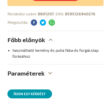
Rendelési szám:
8801207
, EAN:
8595126940276
Megosztás:
Főbb előnyök
használható kemény és puha fába és forgácslap
fúrásához
Paraméterek
ÍRJON EGY KÉRDÉST