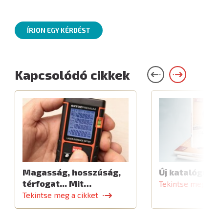
ÍRJON EGY KÉRDÉST
Kapcsolódó cikkek
Magasság, hosszúság,
Új katalógus
térfogat... Mit…
Tekintse meg a c
Tekintse meg a cikket