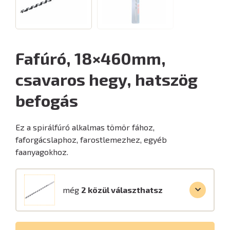
Fafúró, 18×460mm,
csavaros hegy, hatszög
befogás
Ez a spirálfúró alkalmas tömör fához,
faforgácslaphoz, farostlemezhez, egyéb
faanyagokhoz.
még
2 közül választhatsz