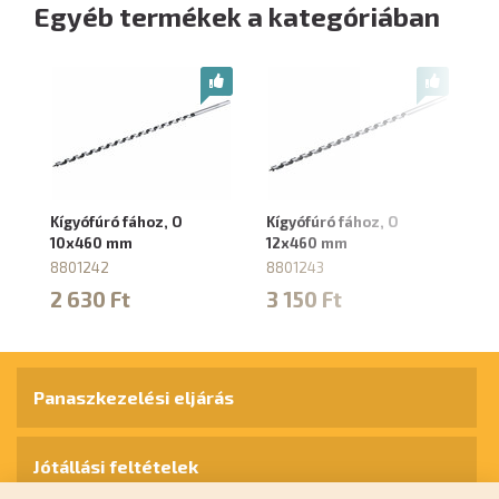
Egyéb termékek a kategóriában
Kígyófúró fához, O
Kígyófúró fához, O
Kí
10x460 mm
12x460 mm
1
8801242
8801243
8
2 630 Ft
3 150 Ft
3
Panaszkezelési eljárás
Jótállási feltételek