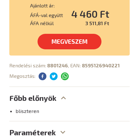
Ajánlott ár:
4 460 Ft
ÁFÁ-val együtt
ÁFA nélkül
3 511,81 Ft
MEGVESZEM
Rendelési szám:
8801246
, EAN:
8595126940221
Megosztás:
Főbb előnyök
bliszteren
Paraméterek