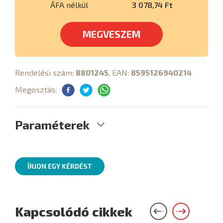
ÁFA nélkül
3 078,74 Ft
MEGVESZEM
Rendelési szám:
8801245
, EAN:
8595126940214
Megosztás:
Paraméterek
ÍRJON EGY KÉRDÉST
Kapcsolódó cikkek