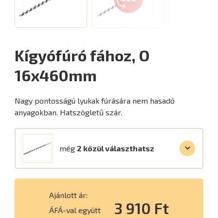
Kígyófúró fához, O
16x460mm
Nagy pontosságú lyukak fúrására nem hasadó
anyagokban. Hatszögletű szár.
még
2 közül választhatsz
Ajánlott ár:
3 910 Ft
ÁFÁ-val együtt