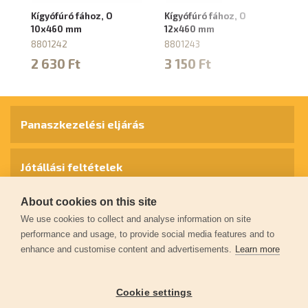
Kígyófúró fához, O
Kígyófúró fához, O
Kí
10x460 mm
12x460 mm
1
8801242
8801243
8
2 630 Ft
3 150 Ft
3
Panaszkezelési eljárás
Jótállási feltételek
About cookies on this site
Személyes adatok védelme
We use cookies to collect and analyse information on site
performance and usage, to provide social media features and to
enhance and customise content and advertisements.
Learn more
Kapcsolat
Cookie settings
Garancia regisztráció