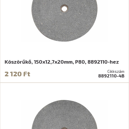
Köszörűkő, 150x12,7x20mm, P80, 8892110-hez
Cikkszám
2 120 Ft
8892110-4B