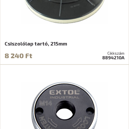
Csiszolólap tartó, 215mm
Cikkszám
8 240 Ft
8894210A