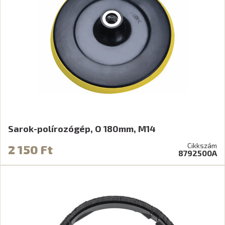
Sarok-polírozógép, O 180mm, M14
Cikkszám
2 150 Ft
8792500A