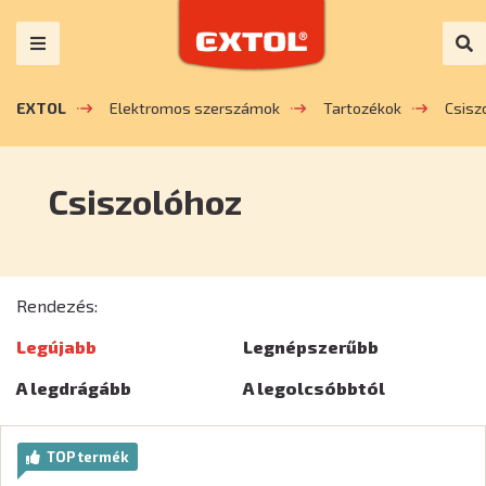
EXTOL
Elektromos szerszámok
Tartozékok
Csisz
Csiszolóhoz
Rendezés:
Legújabb
Legnépszerűbb
A legdrágább
A legolcsóbbtól
TOP termék