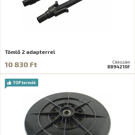
Tömlő 2 adapterrel
Cikkszám
10 830 Ft
8894210F
TOP termék