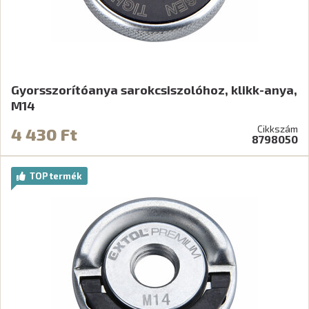
Gyorsszorítóanya sarokcsiszolóhoz, klikk-anya,
M14
Cikkszám
4 430 Ft
8798050
TOP termék