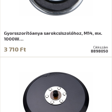
Gyorsszorítóanya sarokcsiszolóhoz, M14, mx.
1000W…
Cikkszám
3 710 Ft
8898050