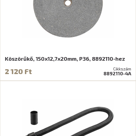
Köszörűkő, 150x12,7x20mm, P36, 8892110-hez
Cikkszám
2 120 Ft
8892110-4A