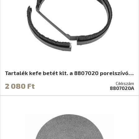
Tartalék kefe betét klt. a 8807020 porelszívó…
Cikkszám
2 080 Ft
8807020A