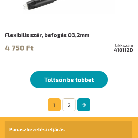
Flexibilis szár, befogás O3,2mm
Cikkszám
4 750 Ft
410112D
Töltsön be többet
1
2
Panaszkezelési eljárás