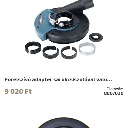
Porelszívó adapter sarokcsiszolóval való…
Cikkszám
9 020 Ft
8807020