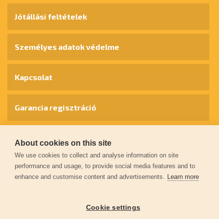
Jótállási feltételek
Személyes adatok védelme
Kapcsolat
Garancia regisztráció
© 2026
extol.hu
- Minden jog fenntartva
About cookies on this site
We use cookies to collect and analyse information on site
performance and usage, to provide social media features and to
Létrehozta
FEO
enhance and customise content and advertisements.
Learn more
Cookie settings