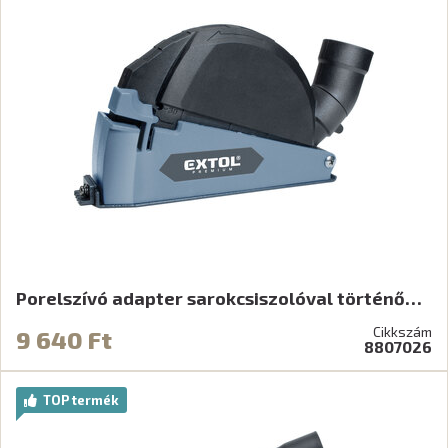
Porelszívó adapter sarokcsiszolóval történő…
Cikkszám
9 640 Ft
8807026
TOP termék