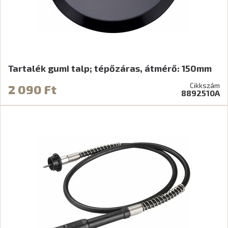
Tartalék gumi talp; tépőzáras, átmérő: 150mm
Cikkszám
2 090 Ft
8892510A