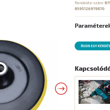
Rendelési szám:
87
8595126979870
Paramétere
ÍRJON EGY KÉRDÉ
Kapcsolódó