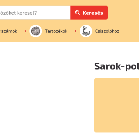
Keresés
erszámok
Tartozékok
Csiszolóhoz
Sarok-po