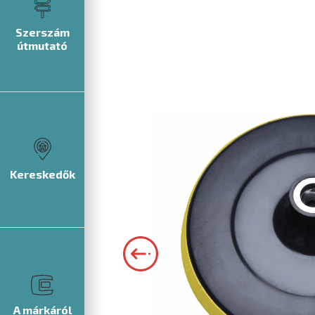
Szerszám
útmutató
Kereskedők
A márkáról