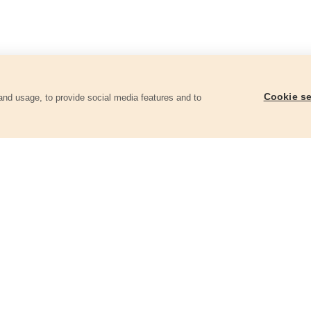
Cookie se
and usage, to provide social media features and to
góriában
Köszörűkő, 200x20x40mm, P80,
Köszörűkő, 125x12,7x
410133-hoz
410120-hoz