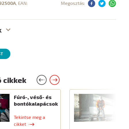
92500A
, EAN:
Megosztás:
k
ST
 cikkek
Fúró-, véső- és
E
bontókalapácsok
é
k
Tekintse meg a
T
cikket
c