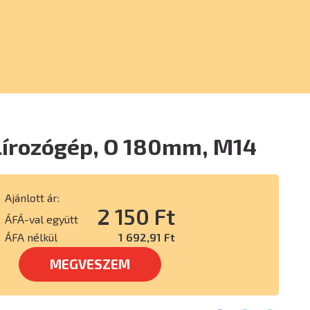
lírozógép, O 180mm, M14
Ajánlott ár:
2 150 Ft
ÁFÁ-val együtt
ÁFA nélkül
1 692,91 Ft
MEGVESZEM