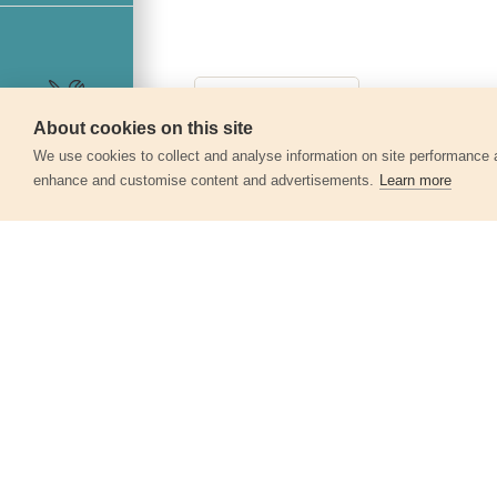
About cookies on this site
Szerviz
We use cookies to collect and analyse information on site performance 
enhance and customise content and advertisements.
Learn more
Egyéb termékek a kate
Sarokcsiszoló állvány 115/125mm
8888100