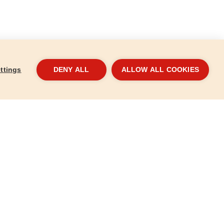
ttings
DENY ALL
ALLOW ALL COOKIES
16mm, P36,
Köszörűkő, 125x12,7x16mm, P80,
Kösz
410120-hoz
4101