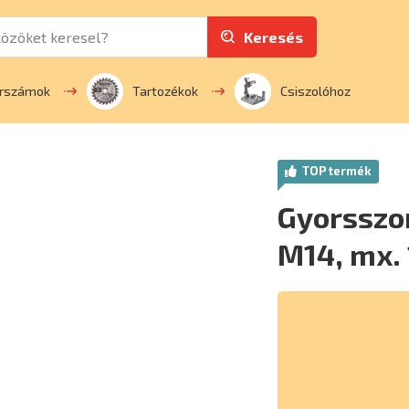
Keresés
erszámok
Tartozékok
Csiszolóhoz
TOP termék
Gyorsszor
M14, mx.