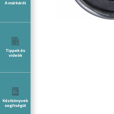
A márkáról
Tippek és
videók
Kézikönyvek
segítségül