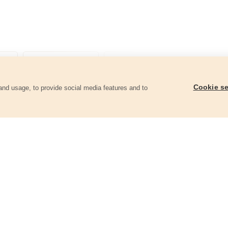
Cookie se
and usage, to provide social media features and to
góriában
Köszörűkő, 200x20x40mm, P80,
Köszörűkő, 125x12,7x