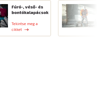
Fúró-, véső- és
E
bontókalapácsok
é
k
Tekintse meg a
T
cikket
c