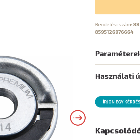
Rendelési szám:
88
8595126976664
Paramétere
Használati 
ÍRJON EGY KÉRDÉ
Kapcsolódó