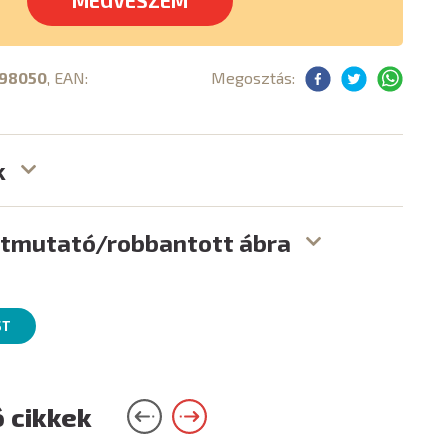
MEGVESZEM
98050
, EAN:
Megosztás:
k
útmutató/robbantott ábra
ST
 cikkek