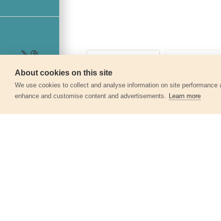
About cookies on this site
Szerviz
360°
We use cookies to collect and analyse information on site performance 
enhance and customise content and advertisements.
Learn more
Egyéb termékek a kate
Sarokcsiszoló állvány 115/125mm