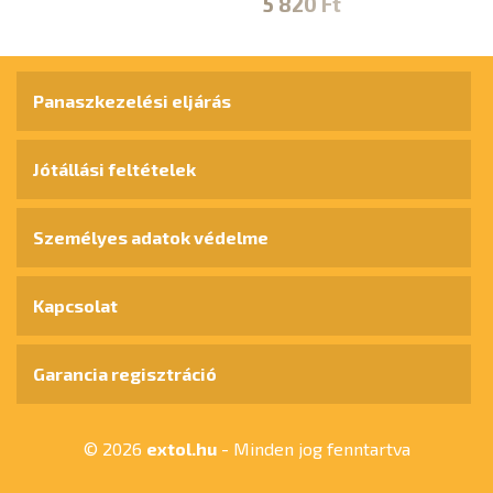
5 820 Ft
1
Panaszkezelési eljárás
Jótállási feltételek
Személyes adatok védelme
Kapcsolat
Garancia regisztráció
© 2026
extol.hu
- Minden jog fenntartva