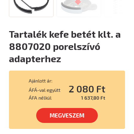
Tartalék kefe betét klt. a
8807020 porelszívó
adapterhez
Ajánlott ár:
2 080 Ft
ÁFÁ-val együtt
ÁFA nélkül
1 637,80 Ft
MEGVESZEM