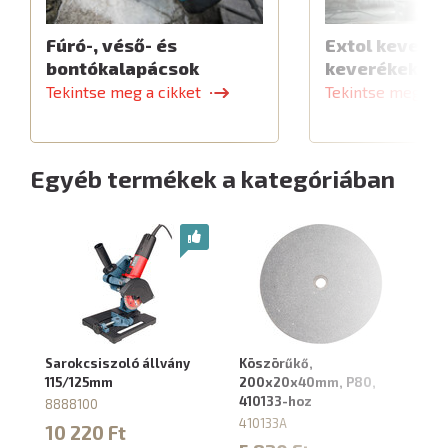
Fúró-, véső- és
Extol keverők
bontókalapácsok
keverékekhe
Tekintse meg a cikket
Tekintse meg a c
Egyéb termékek a kategóriában
Sarokcsiszoló állvány
Köszörűkő,
Kö
115/125mm
200x20x40mm, P80,
12
410133-hoz
41
8888100
410133A
41
10 220 Ft