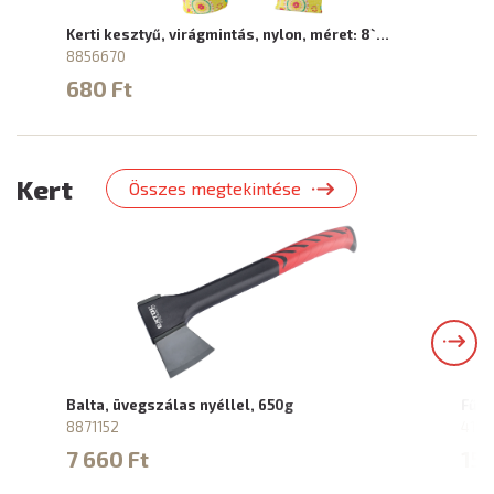
Kerti kesztyű, virágmintás, nylon, méret: 8`…
8856670
680 Ft
Kert
Összes megtekintése
Balta, üvegszálas nyéllel, 650g
Fű é
8871152
4151
7 660 Ft
15 