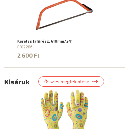
Keretes fafűrész, 610mm/24"
8812286
2 600 Ft
Kisáruk
Összes megtekintése