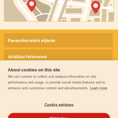
Panaszkezelési eljárás
Jótállási feltételek
About cookies on this site
Személyes adatok védelme
We use cookies to collect and analyse information on site
performance and usage, to provide social media features and to
enhance and customise content and advertisements.
Learn more
Kapcsolat
Cookie settings
Garancia regisztráció