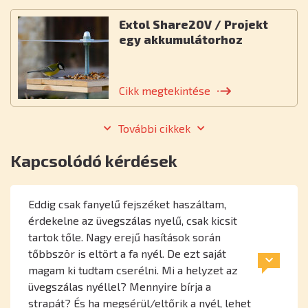
Extol Share20V / Projekt
egy akkumulátorhoz
Cikk megtekintése
További cikkek
Kapcsolódó kérdések
Eddig csak fanyelű fejszéket haszáltam,
érdekelne az üvegszálas nyelű, csak kicsit
tartok tőle. Nagy erejű hasítások során
tőbbször is eltört a fa nyél. De ezt saját
magam ki tudtam cserélni. Mi a helyzet az
üvegszálas nyéllel? Mennyire bírja a
strapát? És ha megsérül/eltőrik a nyél, lehet