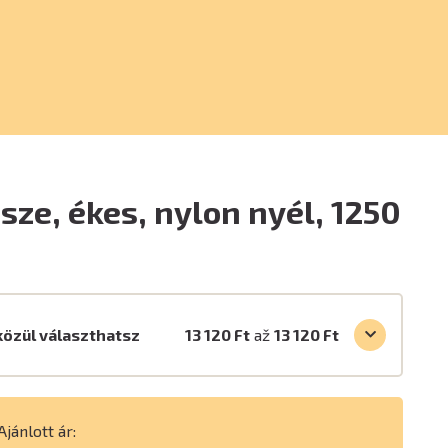
jsze, ékes, nylon nyél, 1250
közül választhatsz
13 120 Ft
až
13 120 Ft
Ajánlott ár: