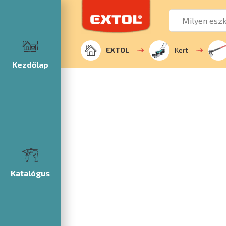
EXTOL
Kert
Kezdőlap
Katalógus