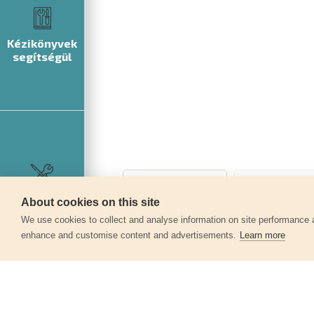
Kézikönyvek
segítségül
Szerviz
About cookies on this site
We use cookies to collect and analyse information on site performance 
enhance and customise content and advertisements.
Learn more
Egyéb termékek a kate