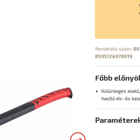
Rendelési szám:
88
8595126978019
Főbb előnyö
Külünleges alakú,
hasító ék- és kal
Paramétere