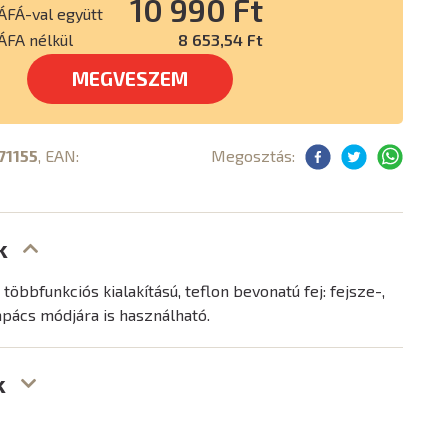
10 990 Ft
ÁFÁ-val együtt
ÁFA nélkül
8 653,54 Ft
MEGVESZEM
71155
, EAN:
Megosztás:
k
 többfunkciós kialakítású, teflon bevonatú fej: fejsze-,
apács módjára is használható.
k