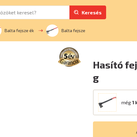
Keresés
Balta fejsze ék
Balta fejsze
Hasító fe
g
még
1 