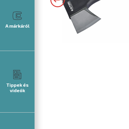
A márkáról
Tippek és
videók