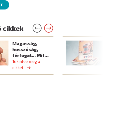
ST
 cikkek
Magasság,
Ú
hosszúság,
térfogat... Mit…
Tekintse meg a
T
cikket
c