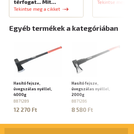
térfogat... Mit…
Tekintse meg a c
Tekintse meg a cikket
Egyéb termékek a kategóriában
Hasító fejsze,
Hasító fejsze,
Ha
üvegszálas nyéllel,
üvegszálas nyéllel,
üv
4000g
2000g
3
8871289
8871286
88
12 270 Ft
8 580 Ft
1