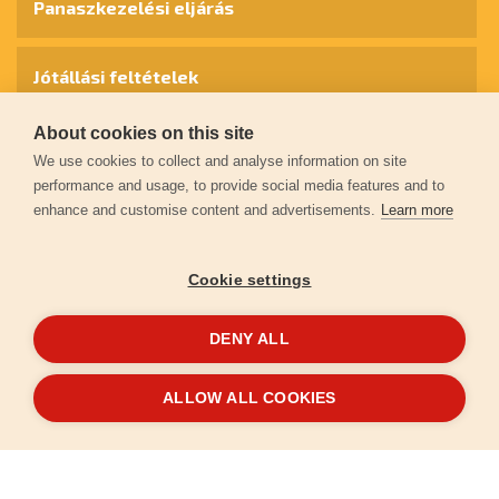
Panaszkezelési eljárás
Jótállási feltételek
About cookies on this site
Személyes adatok védelme
We use cookies to collect and analyse information on site
performance and usage, to provide social media features and to
enhance and customise content and advertisements.
Learn more
Kapcsolat
Cookie settings
Garancia regisztráció
DENY ALL
© 2026
extol.hu
- Minden jog fenntartva
ALLOW ALL COOKIES
Létrehozta
FEO