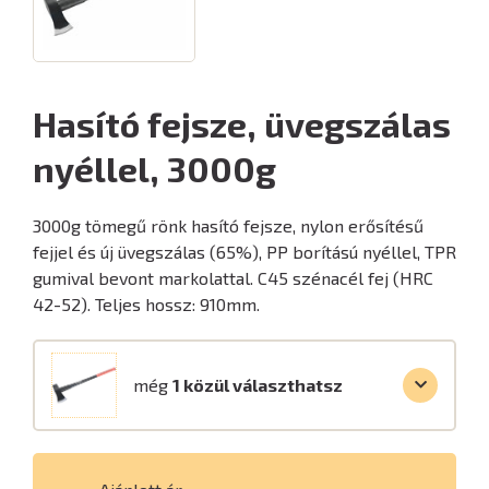
Hasító fejsze, üvegszálas
nyéllel, 3000g
3000g tömegű rönk hasító fejsze, nylon erősítésű
fejjel és új üvegszálas (65%), PP borítású nyéllel, TPR
gumival bevont markolattal. C45 szénacél fej (HRC
42-52). Teljes hossz: 910mm.
még
1 közül választhatsz