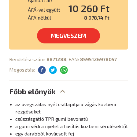
Ajánlott ár:
10 260 Ft
ÁFÁ-val együtt
ÁFA nélkül
8 078,74 Ft
MEGVESZEM
Rendelési szám:
8871288
, EAN:
8595126978057
Megosztás:
Főbb előnyök
az üvegszálas nyél csillapítja a vágás közbeni
rezgéseket
csúszásgátló TPR gumi bevonatú
a gumi védi a nyelet a hasítás közbeni sérülésektől
egy darabból kovácsolt fej