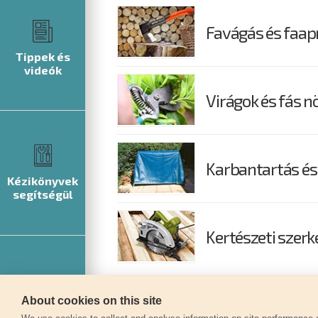
Favágás és faap
Tippek és
videók
Virágok és fás 
Karbantartás és
Kézikönyvek
segítségül
Kertészeti szer
About cookies on this site
Szerviz
© 2026
extol.hu
- Minden jog