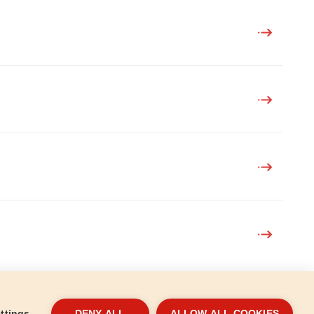
es adatok védelme
Kapcsolat
Létrehozta
ttings
DENY ALL
ALLOW ALL COOKIES