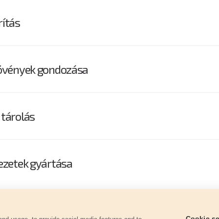
rítás
növények gondozása
 tárolás
kezetek gyártása
Panaszkezelési eljárás
Jótállási feltételek
Személy
Cookie se