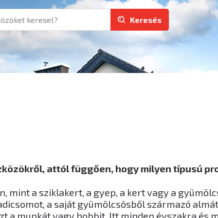
Keresés
özökről, attól függően, hogy milyen típusú pro
, mint a sziklakert, a gyep, a kert vagy a gyümöl
adicsomot, a saját gyümölcsösből származó almát
ezt a munkát vagy hobbit. Itt minden évszakra és 