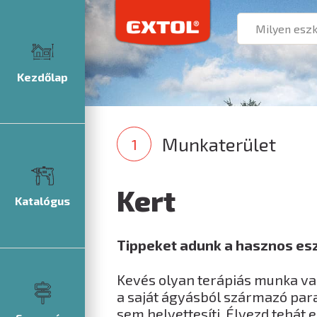
Kezdőlap
Munkaterület
Kert
Katalógus
Tippeket adunk a hasznos eszk
Kevés olyan terápiás munka van
a saját ágyásból származó par
sem helyettesíti. Élvezd tehát 