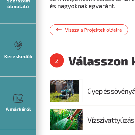
Szerszám
és nagyoknak egyaránt.
útmutató
Vissza a Projektek oldalra
Válasszon 
Kereskedők
Gyep és sövény
A márkáról
Vízszivattyúzás