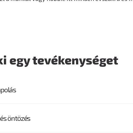
ki egy tevékenységet
ápolás
 és öntözés