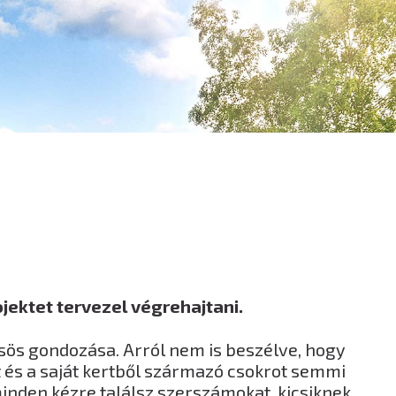
jektet tervezel végrehajtani.
csös gondozása. Arról nem is beszélve, hogy
 és a saját kertből származó csokrot semmi
minden kézre találsz szerszámokat, kicsiknek