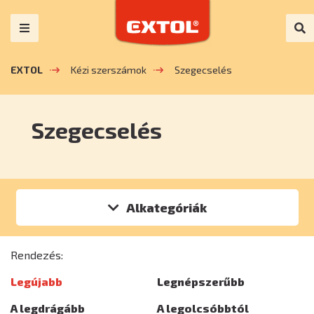
EXTOL
Kézi szerszámok
Szegecselés
Szegecselés
Alkategóriák
Rendezés:
Legújabb
Legnépszerűbb
A legdrágább
A legolcsóbbtól