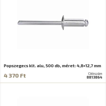
Popszegecs klt. alu, 500 db, méret: 4,8×12,7 mm
Cikkszám
4 370 Ft
8813864