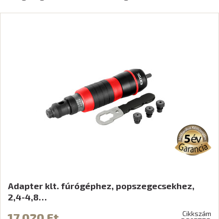
Adapter klt. fúrógéphez, popszegecsekhez,
2,4-4,8…
Cikkszám
17 020 Ft