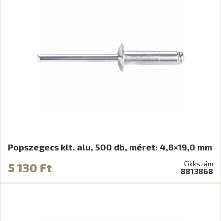
Popszegecs klt. alu, 500 db, méret: 4,8×19,0 mm
Cikkszám
5 130 Ft
8813868