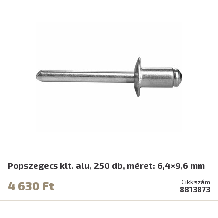
Popszegecs klt. alu, 250 db, méret: 6,4×9,6 mm
Cikkszám
4 630 Ft
8813873