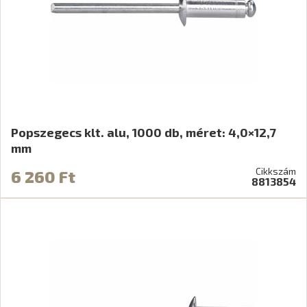
Popszegecs klt. alu, 1000 db, méret: 4,0×12,7
mm
Cikkszám
6 260 Ft
8813854