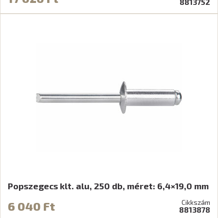
8813752
Popszegecs klt. alu, 250 db, méret: 6,4×19,0 mm
Cikkszám
6 040 Ft
8813878