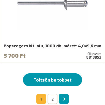
Popszegecs klt. alu, 1000 db, méret: 4,0×9,6 mm
Cikkszám
5 700 Ft
8813853
Töltsön be többet
1
2