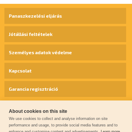
Panaszkezelési eljárás
Jótállási feltételek
Személyes adatok védelme
Kapcsolat
Garancia regisztráció
© 2026
extol.hu
- Minden jog fenntartva
About cookies on this site
We use cookies to collect and analyse information on site
Létrehozta
FEO
performance and usage, to provide social media features and to
enhance and customise content and advertisements.
Learn more