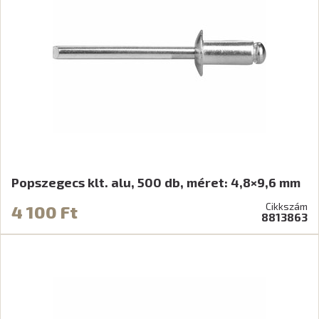
Popszegecs klt. alu, 500 db, méret: 4,8×9,6 mm
Cikkszám
4 100 Ft
8813863