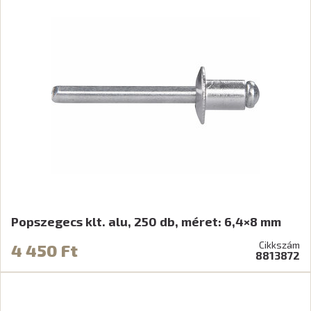
Popszegecs klt. alu, 250 db, méret: 6,4×8 mm
Cikkszám
4 450 Ft
8813872