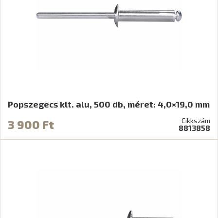
Popszegecs klt. alu, 500 db, méret: 4,0×19,0 mm
Cikkszám
3 900 Ft
8813858