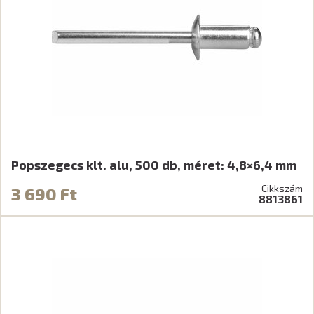
Popszegecs klt. alu, 500 db, méret: 4,8×6,4 mm
Cikkszám
3 690 Ft
8813861