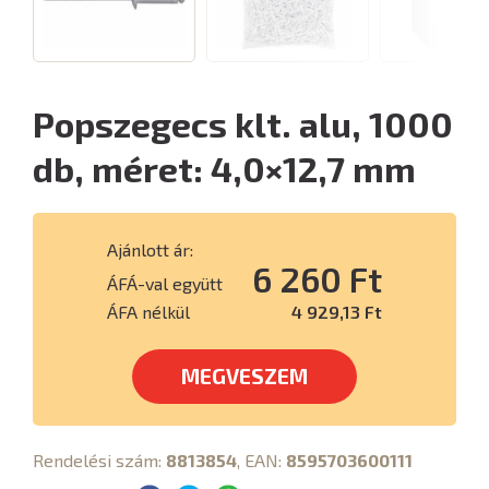
Popszegecs klt. alu, 1000
db, méret: 4,0×12,7 mm
Ajánlott ár:
6 260 Ft
ÁFÁ-val együtt
ÁFA nélkül
4 929,13 Ft
MEGVESZEM
Rendelési szám:
8813854
, EAN:
8595703600111