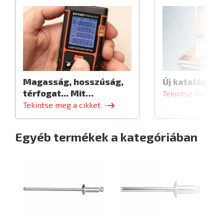
Magasság, hosszúság,
Új katalógus
térfogat... Mit…
Tekintse meg a c
Tekintse meg a cikket
Egyéb termékek a kategóriában