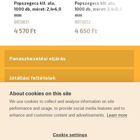
Popszegecs klt. alu,
Popszegecs klt. alu,
Po
1000 db, méret: 2,4×6,0
1000 db, méret: 2,4×8,0
10
mm
mm
m
8813831
8813832
88
4 570 Ft
4 650 Ft
5
Panaszkezelési eljárás
Jótállási feltételek
About cookies on this site
Személyes adatok védelme
We use cookies to collect and analyse information on site
performance and usage, to provide social media features and to
enhance and customise content and advertisements.
Learn more
Kapcsolat
Cookie settings
Garancia regisztráció