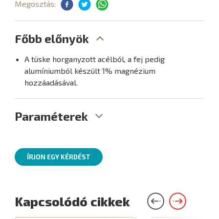
Megosztás:
Főbb előnyök
A tüske horganyzott acélból, a fej pedig
alumíniumból készült 1% magnézium
hozzáadásával.
Paraméterek
ÍRJON EGY KÉRDÉST
Kapcsolódó cikkek