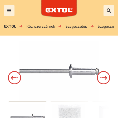
EXTOL
Kézi szerszámok
Szegecselés
Szegecsek 